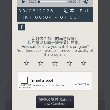
seconds
00:00
00:00
简介
GIST
of
0
09/06/2026 - 足本 Full
seconds
(HKT 06:04 - 07:00)
与二台联播 ( 早上 6:00 - 7:00)
* 请选择
第二台之 " 晨光第一线 "
以收听全
个节目
您对这个节目的满意程度？
您的意见有助于提升节目质素。
How satisfied are you with this program?
Your feedback helps to improve the quality of
the program.
最新
LATEST
☆
☆
☆
☆
☆
10/08/2026
晨光第一线（与第二台联播）
0
seconds
00:00
56:00
提交及继续 Submit
of
and Continue
56
10/08/2026 - 足本 Full (HKT
minutes,