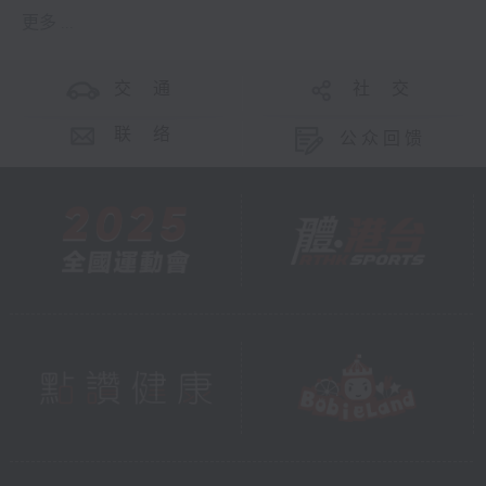
更多 ...
交 通
社 交
联 络
公众回馈