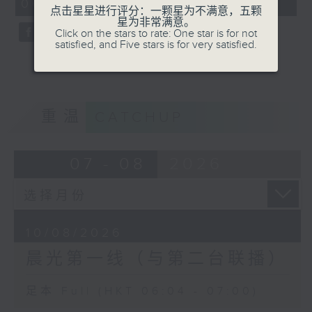
06:04 - 07:00)
0
点击星星进行评分：一颗星为不满意，五颗
seconds
星为非常满意。
Click on the stars to rate: One star is for not
satisfied, and Five stars is for very satisfied.
重温
CATCHUP
07 - 08
2026
10/08/2026
晨光第一线（与第二台联播）
足本 Full (HKT 06:04 - 07:00)