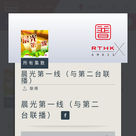
ENG
/
繁
×
全新 RTHK On The Go
取得
一手掌握 RTHK 电台、电视节目
X
所有集数
晨光第一线（与第二台联
播）
晨光第一线（与
联络
第二台联播）
电台直播
联络
所有集数
晨光第一线（与第二
台联播）
您喜欢这个节目吗?
0