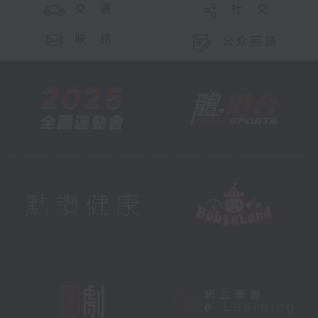
交 通
社 交
联 络
公众回馈