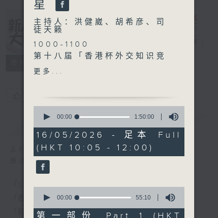
星
主持人：洪健崴、胡希彦、司
徒天籁
新人类、大世界
电台直播
1000-1100
第十八届「香港杯外交知识竞
所有集数
赛」
更多...
1100-1130
香港人物：
您喜欢这个节目吗?
针笔画艺术家 Bosco
0
1130-1200
seconds
00:00
1:50:00
简介
GIST
of
新人类小剧星：
1
16/05/2026 - 足本 Full
拔萃女书院 关趣桉
hour,
(HKT 10:05 - 12:00)
50
恩主教书院 杨佳琪
主持人：洪健崴、胡希彦、司徒天籁
minutes,
重点环节：
0
seconds
「STEM总动员」：每周请来中小学分享STEM新体验
0
seconds
00:00
55:10
「香港人物」：分享香港人的有趣人和事
of
「新人类小剧星」：发掘学生无限潜力
55
第一部份 Part 1 (HKT