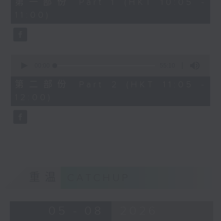
第一部份 Part 1 (HKT 10:05 -
minutes,
1100-1130
11:00)
10
seconds
普出精彩三十载：
歌唱导师：李嘉俊Carson - 上中下呼
吸大法
0
seconds
00:00
55:10
of
55
第二部份 Part 2 (HKT 11:05 -
minutes,
1130-1200
12:00)
10
seconds
香港人物：
马拉松训练应用程式创辨人 柳程健Kobe
重温
CATCHUP
05 - 08
2026