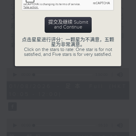
STEM总动员 : 2026数字人
文优秀教案征集大赛 / 普出
提交及继续 Submit
精彩三十载 / 香港人物：马
and Continue
拉松训练应用程式创辨人 柳
点击星星进行评分：一颗星为不满意，五颗
星为非常满意。
程健
Click on the stars to rate: One star is for not
更多...
satisfied, and Five stars is for very satisfied.
1000-1100
STEM总动员 :
0
2026数字人文优秀教案征集大赛
seconds
00:00
1:50:00
of
香港树仁大学 彭淑敏教授
1
01/08/2026 - 足本 Full (HKT
hour,
中学人文科金奖-廖宝珊纪念书院 许金英
10:05 - 12:00)
50
minutes,
老师
0
seconds
中学人文科金奖-德雅中学 李丽晶助校
0
铜奖-德雅中学 陈咏欣老师
seconds
00:00
55:10
of
55