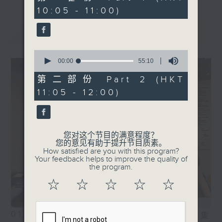
minutes,
10:05 - 11:00)
10
seconds
最新
LATEST
0
seconds
00:00
55:10
of
55
第二部份 Part 2 (HKT
minutes,
11:05 - 12:00)
10
seconds
您对这个节目的满意程度？
您的意见有助于提升节目质素。
How satisfied are you with this program?
Your feedback helps to improve the quality of
the program.
☆
☆
☆
☆
☆
01/08/2026
相片集