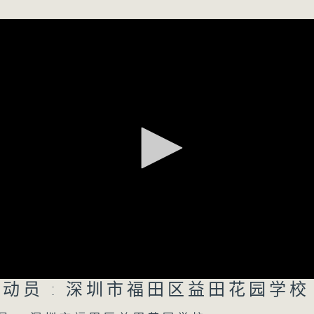
0
颖琳
0
星：
书院 胡钰彤
王君儿
新人类、大世界
所有集数
您喜欢这个节目吗?
主持人：洪健崴、胡希彦、司徒天籁
重点环节：
总动员 : 深圳市福田区益田花园学校