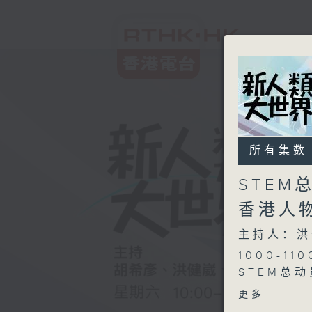
所有集数
STEM
香港人物
主持人：洪
1000-110
STEM总动
深圳市福田
更多...