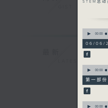
0
STEM总
seconds
GIST
90%
0
seconds
00:00
of
1
06/06/
hour,
50
最新
minutes,
0
LATEST
seconds
90%
0
seconds
00:00
of
55
第一部份 P
minutes,
10
seconds
90%
0
seconds
00:00