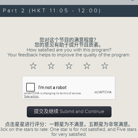
歌唱导师 黄进林Michael - 唱歌音准很重要哦
art 2 (HKT 11:05 - 12:00)
1130-1200
香港人物：
Volume
油塘天主教普照中学
原创校庆剧《我们的协奏曲》
您对这个节目的满意程度？
您的意见有助于提升节目质素。
袁玉兰校长、卢韵副校长、吴尚谦同学、黄嘉
How satisfied are you with this program?
0
Your feedback helps to improve the quality of the program.
seconds
00:00
of
☆
☆
☆
☆
☆
1
08/08/2026 - 足本 Full (HKT 10:05 
hour,
50
minutes,
0
seconds
Volume
90%
0
seconds
00:00
of
提交及继续 Submit and Continue
55
第一部份 Part 1 (HKT 10:05 - 11:00)
minutes,
点击星星进行评分：一颗星为不满意，五颗星为非常满意。
10
lick on the stars to rate: One star is for not satisfied, and Five stars 
seconds
Volume
for very satisfied.
90%