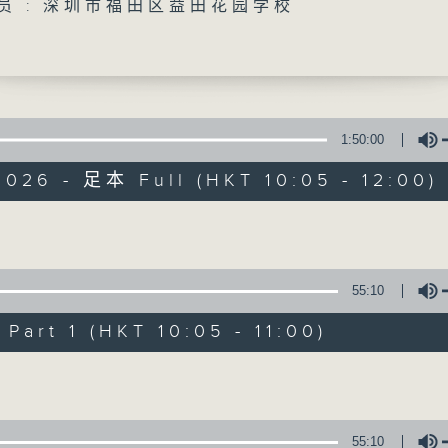
动员 : 深圳市福田区益田花园学校
「STEM总动员」：每周请来中小学分享STEM新体验
Volume
「香港人物」：分享香港人的有趣人和事
「新人类小剧星」：发掘学生无限潜力
1:50:00
08/08/2026
2026 - 足本 Full (HKT 10:05 - 12:00)
STEM总动员 : 保良局与香港教
拟月球航天任务 / 普出精彩三十
Volume
普照中学 原创校庆剧《我们的协
1000-1100
55:10
STEM总动员 :
art 1 (HKT 10:05 - 11:00)
保良局与香港教育大学合办AI机械人大赛-模拟
Volume
1100-1130
普出精彩三十载：
55:10