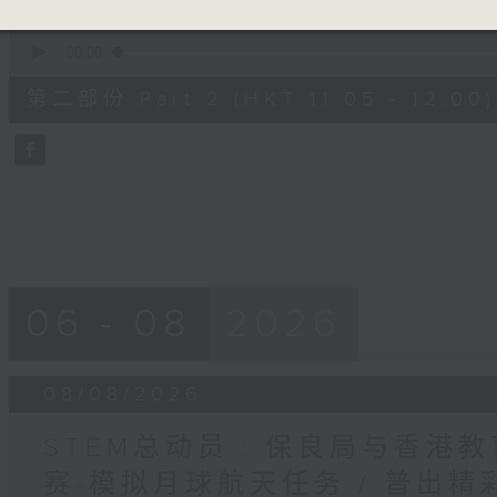
0
seconds
00:00
of
55
第二部份 Part 2 (HKT 11:05 - 12:00)
minutes,
10
seconds
Volume
90%
06 - 08
2026
08/08/2026
STEM总动员 : 保良局与香港
赛-模拟月球航天任务 / 普出精