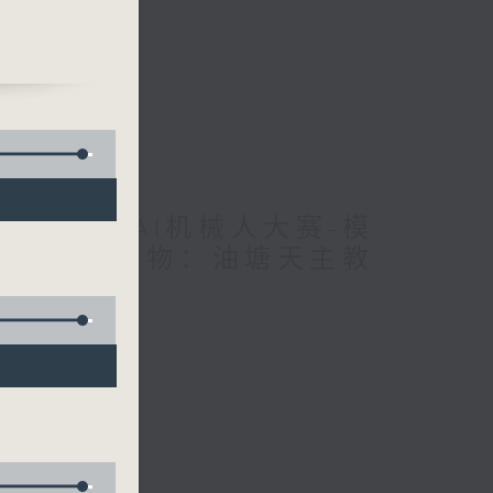
育大学合办AI机械人大赛-模
载 / 香港人物：油塘天主教
奏曲》
月球航天任务