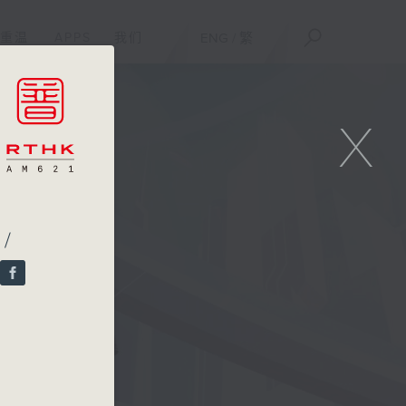
重温
APPS
我们
ENG
/
繁
X
/