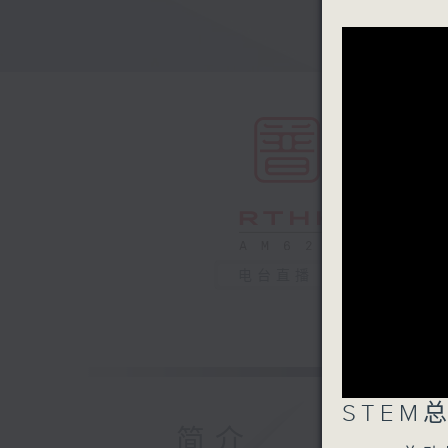
1100-113
香港人物：
艺术家 蚁
1130-120
新人类小剧
港大同学会
福建中学 
电台直播
0
STEM
seconds
简介
of