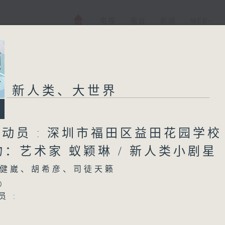
电视
电台
新闻
WEB+
新人类、大世界
总动员 : 深圳市福田区益田花园学校 
：艺术家 蚁颖琳 / 新人类小剧星
健崴、胡希彦、司徒天籁
0
员 :
区益田花园学校