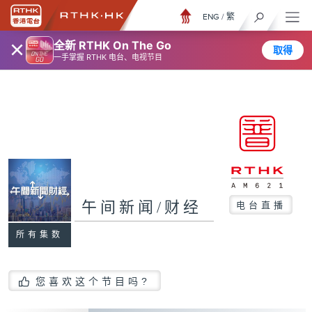
ENG
/
繁
×
全新 RTHK On The Go
取得
一手掌握 RTHK 电台、电视节目
午间新闻/财经
电台直播
所有集数
您喜欢这个节目吗?