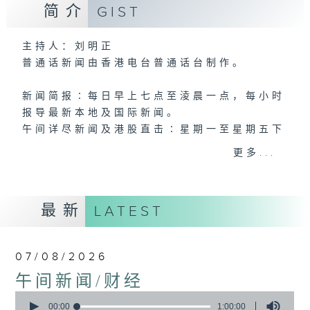
简介
GIST
主持人：刘明正
普通话新闻由香港电台普通话台制作。
新闻简报∶每日早上七点至淩晨一点，每小时
报导最新本地及国际新闻。
午间详尽新闻及港股直击∶星期一至星期五下
午一点。
更多...
晚间详尽新闻∶星期一至星期五晚上七点三十
分。
最新
LATEST
07/08/2026
午间新闻/财经
0
seconds
00:00
1:00:00