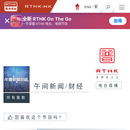
ENG
/
繁
×
全新 RTHK On The Go
取得
一手掌握 RTHK 电台、电视节目
午间新闻/财经
电台直播
所有集数
您喜欢这个节目吗?