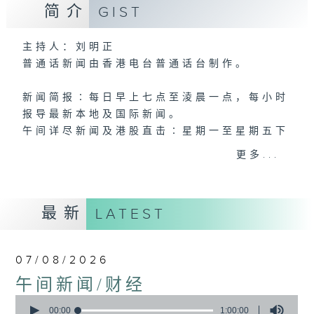
简介
GIST
主持人：刘明正
普通话新闻由香港电台普通话台制作。
新闻简报∶每日早上七点至淩晨一点，每小时
报导最新本地及国际新闻。
午间详尽新闻及港股直击∶星期一至星期五下
午一点。
更多...
晚间详尽新闻∶星期一至星期五晚上七点三十
分。
最新
LATEST
07/08/2026
午间新闻/财经
0
seconds
00:00
1:00:00