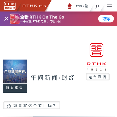
ENG
/
繁
×
全新 RTHK On The Go
取得
一手掌握 RTHK 电台、电视节目
午间新闻/财经
电台直播
所有集数
您喜欢这个节目吗?