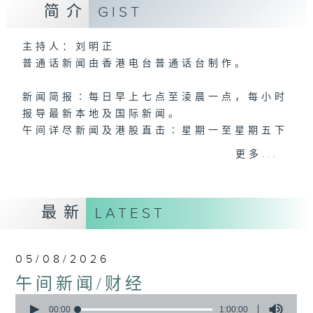
简介
GIST
主持人：刘明正
普通话新闻由香港电台普通话台制作。
新闻简报∶每日早上七点至淩晨一点，每小时
报导最新本地及国际新闻。
午间详尽新闻及港股直击∶星期一至星期五下
午一点。
更多...
晚间详尽新闻∶星期一至星期五晚上七点三十
分。
最新
LATEST
05/08/2026
午间新闻/财经
0
seconds
00:00
1:00:00