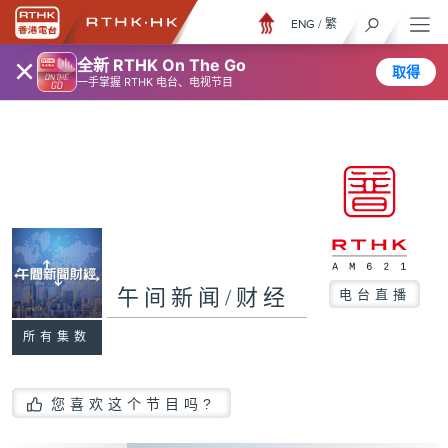
ENG
/
繁
×
全新 RTHK On The Go
取得
一手掌握 RTHK 电台、电视节目
午间新闻/财经
电台直播
所有集数
您喜欢这个节目吗?