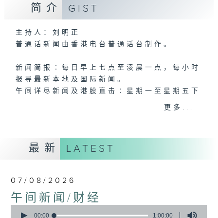
简介
GIST
主持人：刘明正
普通话新闻由香港电台普通话台制作。
新闻简报∶每日早上七点至淩晨一点，每小时
报导最新本地及国际新闻。
午间详尽新闻及港股直击∶星期一至星期五下
午一点。
更多...
晚间详尽新闻∶星期一至星期五晚上七点三十
分。
最新
LATEST
07/08/2026
午间新闻/财经
0
seconds
00:00
1:00:00