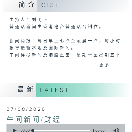
简介
GIST
主持人：刘明正
普通话新闻由香港电台普通话台制作。
新闻简报∶每日早上七点至淩晨一点，每小时
报导最新本地及国际新闻。
午间详尽新闻及港股直击∶星期一至星期五下
午一点。
更多...
晚间详尽新闻∶星期一至星期五晚上七点三十
分。
最新
LATEST
07/08/2026
午间新闻/财经
0
seconds
00:00
1:00:00