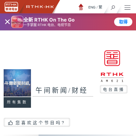
ENG
/
繁
×
全新 RTHK On The Go
取得
一手掌握 RTHK 电台、电视节目
午间新闻/财经
电台直播
所有集数
您喜欢这个节目吗?