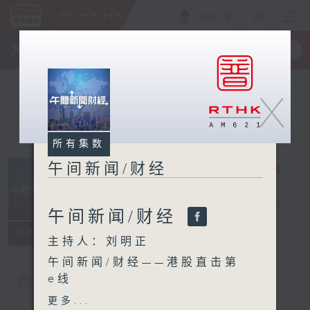
ENG
/
繁
×
全新 RTHK On The Go
取得
一手掌握 RTHK 电台、电视节目
X
所有集数
午间新闻/财经
午间新闻/财经
电台直播
午间新闻/财经
所有集数
主持人：刘明正
午间新闻/财经——港股直击第
e线
您喜欢这个节目吗?
1:30pm：南方东英销售及产
更多...