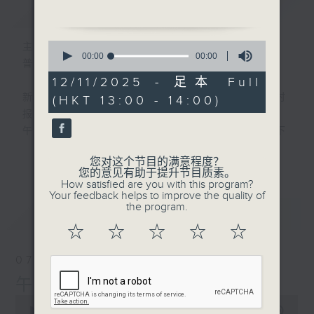
品策略部副总裁 李溢琳
简介
GIST
Barbara
0
主持人：刘明正
seconds
00:00
00:00
普通话新闻由香港电台普通话台制作。
of
0
12/11/2025 - 足本 Full
seconds
新闻简报∶每日早上七点至淩晨一点，每小时
(HKT 13:00 - 14:00)
报导最新本地及国际新闻。
午间详尽新闻及港股直击∶星期一至星期五下
午一点。
更多...
您对这个节目的满意程度？
晚间详尽新闻∶星期一至星期五晚上七点三十
您的意见有助于提升节目质素。
分。
How satisfied are you with this program?
Your feedback helps to improve the quality of
the program.
最新
LATEST
☆
☆
☆
☆
☆
07/08/2026
午间新闻/财经
0
seconds
00:00
1:00:00