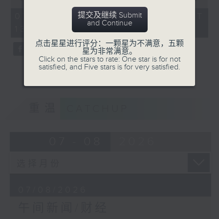
of
1
提交及继续 Submit
07/08/2026 - 足本 Full (HKT
hour,
and Continue
13:00 - 14:00)
0
seconds
点击星星进行评分：一颗星为不满意，五颗
星为非常满意。
Click on the stars to rate: One star is for not
satisfied, and Five stars is for very satisfied.
重温
CATCHUP
07 - 08
2026
07/08/2026
午间新闻/财经