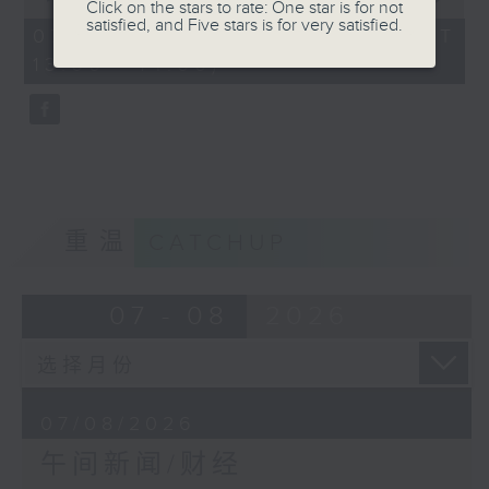
Click on the stars to rate: One star is for not
of
satisfied, and Five stars is for very satisfied.
1
07/08/2026 - 足本 Full (HKT
hour,
13:00 - 14:00)
0
seconds
重温
CATCHUP
07 - 08
2026
07/08/2026
午间新闻/财经