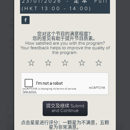
23/01/2026 - 足本 Full
简介
GIST
seconds
(HKT 13:00 - 14:00)
主持人：刘明正
普通话新闻由香港电台普通话台制作。
您对这个节目的满意程度？
您的意见有助于提升节目质素。
新闻简报∶每日早上七点至淩晨一点，每小时
How satisfied are you with this program?
报导最新本地及国际新闻。
Your feedback helps to improve the quality of
the program.
午间详尽新闻及港股直击∶星期一至星期五下
午一点。
☆
☆
☆
☆
☆
更多...
晚间详尽新闻∶星期一至星期五晚上七点三十
分。
最新
LATEST
提交及继续 Submit
07/08/2026
and Continue
午间新闻/财经
点击星星进行评分：一颗星为不满意，五颗
0
星为非常满意。
seconds
00:00
1:00:00