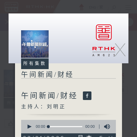
ENG
/
繁
×
全新 RTHK On The Go
取得
一手掌握 RTHK 电台、电视节目
X
所有集数
午间新闻/财经
午间新闻/财经
电台直播
午间新闻/财经
所有集数
主持人：刘明正
0
您喜欢这个节目吗?
seconds
00:00
00:00
of
0