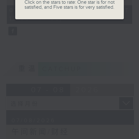
Click on the stars to rate: One star is for not
of
satisfied, and Five stars is for very satisfied.
1
07/08/2026 - 足本 Full (HKT
hour,
13:00 - 14:00)
0
seconds
重温
CATCHUP
07 - 08
2026
07/08/2026
午间新闻/财经