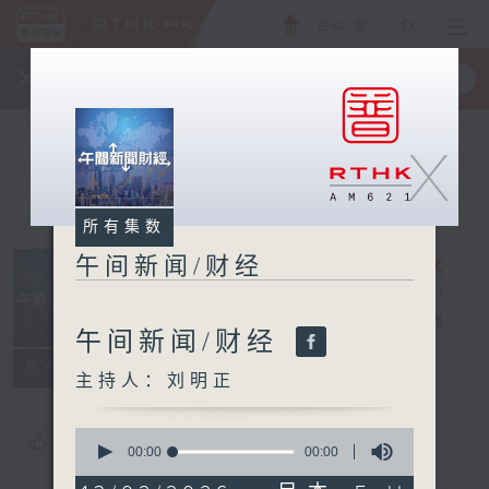
ENG
/
繁
×
全新 RTHK On The Go
取得
一手掌握 RTHK 电台、电视节目
X
所有集数
午间新闻/财经
午间新闻/财经
电台直播
午间新闻/财经
所有集数
主持人：刘明正
0
您喜欢这个节目吗?
seconds
00:00
00:00
of
0