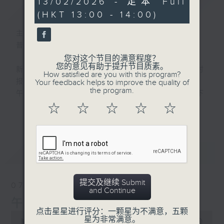
13/02/2026 - 足本 Full
简介
GIST
seconds
(HKT 13:00 - 14:00)
主持人：刘明正
普通话新闻由香港电台普通话台制作。
您对这个节目的满意程度？
您的意见有助于提升节目质素。
新闻简报∶每日早上七点至淩晨一点，每小时
How satisfied are you with this program?
报导最新本地及国际新闻。
Your feedback helps to improve the quality of
the program.
午间详尽新闻及港股直击∶星期一至星期五下
午一点。
☆
☆
☆
☆
☆
更多...
晚间详尽新闻∶星期一至星期五晚上七点三十
分。
最新
LATEST
提交及继续 Submit
07/08/2026
and Continue
午间新闻/财经
点击星星进行评分：一颗星为不满意，五颗
0
星为非常满意。
seconds
00:00
1:00:00