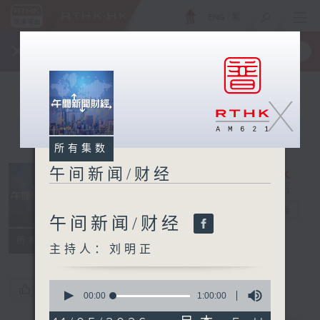
ENG
/
繁
×
全新 RTHK On The Go
取得
一手掌握 RTHK 电台、电视节目
X
所有集数
午间新闻/财经
午间新闻/财经
电台直播
午间新闻/财经
所有集数
主持人：刘明正
0
您喜欢这个节目吗?
seconds
00:00
1:00:00
of
1