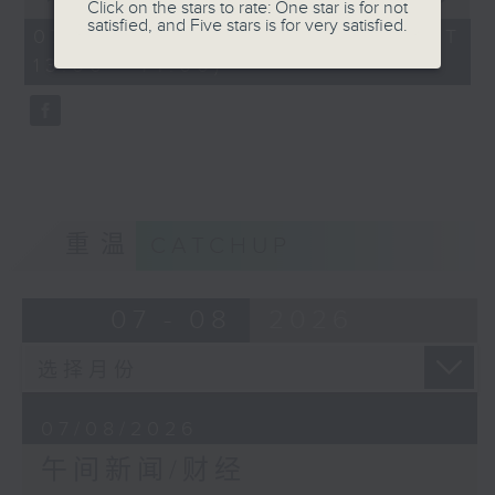
Click on the stars to rate: One star is for not
of
satisfied, and Five stars is for very satisfied.
1
07/08/2026 - 足本 Full (HKT
hour,
13:00 - 14:00)
0
seconds
重温
CATCHUP
07 - 08
2026
07/08/2026
午间新闻/财经