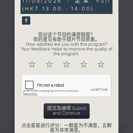
11/05/2026 - 足本 Full
简介
GIST
hour,
(HKT 13:00 - 14:00)
0
seconds
主持人：刘明正
普通话新闻由香港电台普通话台制作。
您对这个节目的满意程度？
您的意见有助于提升节目质素。
新闻简报∶每日早上七点至淩晨一点，每小时
How satisfied are you with this program?
报导最新本地及国际新闻。
Your feedback helps to improve the quality of
the program.
午间详尽新闻及港股直击∶星期一至星期五下
午一点。
☆
☆
☆
☆
☆
更多...
晚间详尽新闻∶星期一至星期五晚上七点三十
分。
最新
LATEST
提交及继续 Submit
07/08/2026
and Continue
午间新闻/财经
点击星星进行评分：一颗星为不满意，五颗
0
星为非常满意。
seconds
00:00
1:00:00