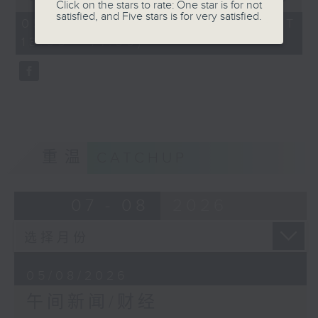
Click on the stars to rate: One star is for not
of
satisfied, and Five stars is for very satisfied.
1
05/08/2026 - 足本 Full (HKT
hour,
13:00 - 14:00)
0
seconds
重温
CATCHUP
07 - 08
2026
05/08/2026
午间新闻/财经