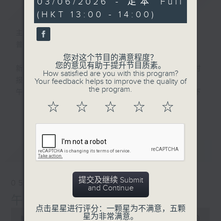
03/06/2026 - 足本 Full
简介
GIST
hour,
(HKT 13:00 - 14:00)
0
seconds
主持人：刘明正
普通话新闻由香港电台普通话台制作。
您对这个节目的满意程度？
您的意见有助于提升节目质素。
新闻简报∶每日早上七点至淩晨一点，每小时
How satisfied are you with this program?
报导最新本地及国际新闻。
Your feedback helps to improve the quality of
the program.
午间详尽新闻及港股直击∶星期一至星期五下
午一点。
☆
☆
☆
☆
☆
更多...
晚间详尽新闻∶星期一至星期五晚上七点三十
分。
最新
LATEST
提交及继续 Submit
05/08/2026
and Continue
午间新闻/财经
点击星星进行评分：一颗星为不满意，五颗
0
星为非常满意。
seconds
00:00
1:00:00