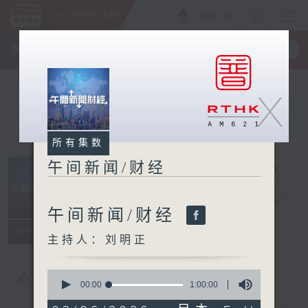
ENG
/
繁
×
全新 RTHK On The Go
取得
一手掌握 RTHK 电台、电视节目
X
所有集数
午间新闻/财经
午间新闻/财经
电台直播
午间新闻/财经
所有集数
主持人：刘明正
0
您喜欢这个节目吗?
seconds
00:00
1:00:00
of
1