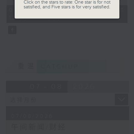
Click on the stars to rate: One star is for not
of
satisfied, and Five stars is for very satisfied.
1
07/08/2026 - 足本 Full (HKT
hour,
13:00 - 14:00)
0
seconds
重温
CATCHUP
07 - 08
2026
07/08/2026
午间新闻/财经