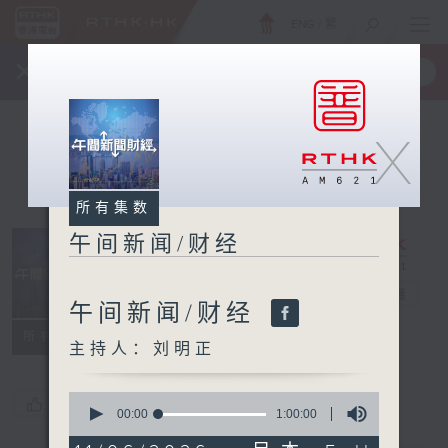
ENG
/
繁
×
全新 RTHK On The Go
取得
一手掌握 RTHK 电台、电视节目
X
所有集数
午间新闻/财经
午间新闻/财经
电台直播
午间新闻/财经
所有集数
主持人：刘明正
0
您喜欢这个节目吗?
seconds
00:00
1:00:00
of
1