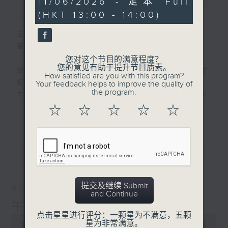
11/06/2026 - 足本 Full
简介
GIST
hour,
(HKT 13:00 - 14:00)
0
seconds
主持人：刘明正
普通话新闻由香港电台普通话台制作。
您对这个节目的满意程度？
您的意见有助于提升节目质素。
新闻简报∶每日早上七点至淩晨一点，每小时
How satisfied are you with this program?
报导最新本地及国际新闻。
Your feedback helps to improve the quality of
the program.
午间详尽新闻及港股直击∶星期一至星期五下
午一点。
☆
☆
☆
☆
☆
更多...
晚间详尽新闻∶星期一至星期五晚上七点三十
分。
最新
LATEST
提交及继续 Submit
07/08/2026
and Continue
午间新闻/财经
点击星星进行评分：一颗星为不满意，五颗
0
星为非常满意。
seconds
00:00
1:00:00