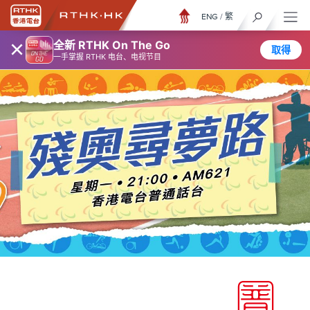
ENG
/
繁
×
全新 RTHK On The Go
取得
一手掌握 RTHK 电台、电视节目