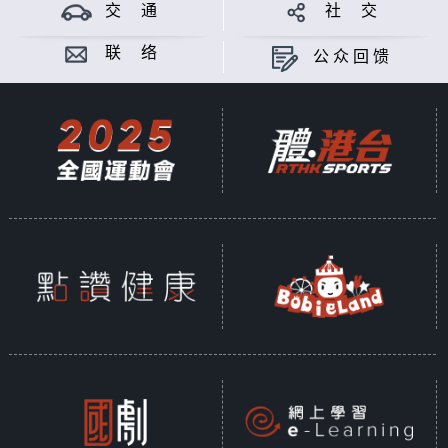
交 通
社 交
联 络
公众回馈