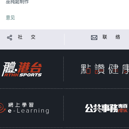
巫纯懿制作
意见
社 交
联 络