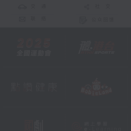
交 通
社 交
联 络
公众回馈