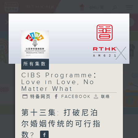
ENG
/
繁
×
全新 RTHK On The Go
取得
一手掌握 RTHK 电台、电视节目
X
所有集数
CIBS Programme：
Love in Love, No
Matter What
特备网页
FACEBOOK
联络
第十三集: 打破尼泊
尔婚姻传统的可行指
CIBS
数?