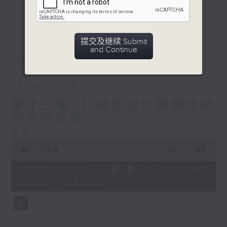
传统文化。地域、种族、肤色或肤色或许有所
更多...
界限，但爱无界限！
提交及继续 Submit
Opinion
and Continue
最新
LATEST
27/09/2025
第十三集: 打破尼泊尔婚姻传统
的可行指数?
意见
0
seconds
00:00
00:00
of
0
27/09/2025 - 足本 Full (HKT
seconds
22:05 - 23:00)