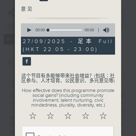
Programme：
意见
Love in
Love, No
0
Matter What
电台直播
seconds
00:00
00:00
of
特备网页
FACEBOOK
联络
所有集数
0
27/09/2025 - 足本 Full
seconds
(HKT 22:05 - 23:00)
您喜欢这个节目吗?
这个节目有多能够带来社会增益？(包括∶社
简介
GIST
区参与、人才培育、公民意识、多元意见等)
How effective does this programme promote
social gains? (including community
在香港，不同肤色种族的人每天都穿梭来往我
involvement, talent nurturing, civic
们生活之中，缘份安排下，总有些人无声地进
mindedness, plurality, diversity, etc.)
入别人的生命，注定就是要彼此相遇。节目找
☆
☆
☆
☆
☆
来十三位来自不同国家的朋友，以英语和听众
分享在香港的恋爱故事，从而让大家了解更多
不同种族在香港的生活、恋爱婚姻的价值观和