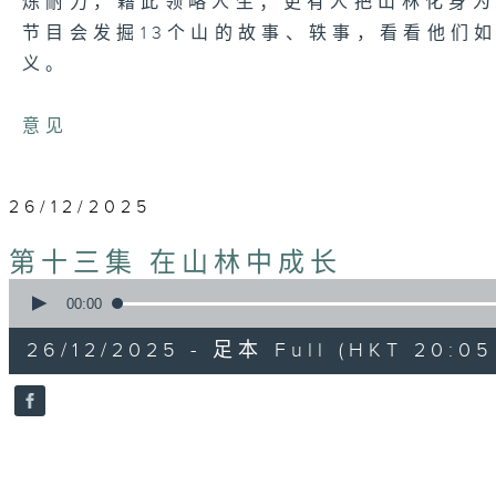
炼耐力，藉此领略人生；更有人把山林化身
节目会发掘13个山的故事、轶事，看看他们
义。
意见
26/12/2025
第十三集 在山林中成长
0
seconds
00:00
of
54
26/12/2025 - 足本 Full (HKT 20:05 
minutes,
59
seconds
Volume
90%