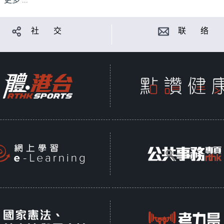
更多 ...
社 交
联 络