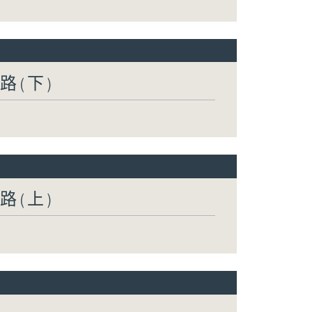
路(下)
路(上)