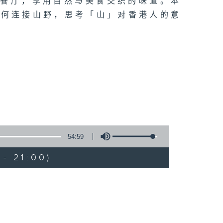
为餐厅，享用自然与美食交织的味道。本
如何连接山野，思考「山」对香港人的意
54:59
- 21:00)