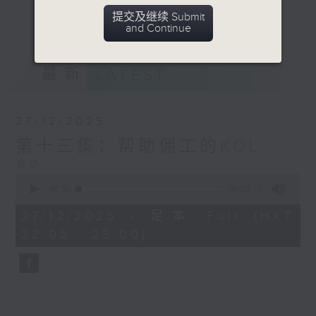
录然后花尽心思给予读者，这份热诚，又有谁
更多...
提交及继续 Submit
可以视而不见？
and Continue
Opinion
最新
LATEST
27/12/2025
第十三集：帮助佣工的KOL
意见
0
seconds
00:00
00:00
of
0
27/12/2025 - 足本 Full (HKT
seconds
22:05 - 23:00)