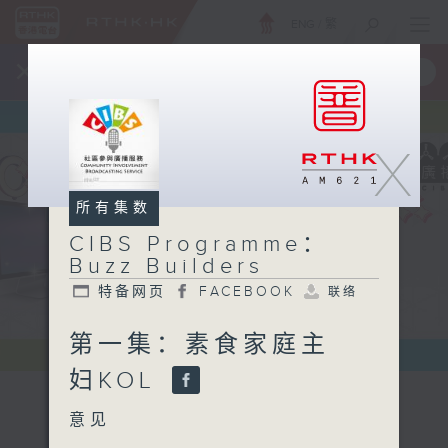
ENG
/
繁
×
全新 RTHK On The Go
取得
一手掌握 RTHK 电台、电视节目
X
所有集数
CIBS Programme：
Buzz Builders
特备网页
FACEBOOK
联络
第一集：素食家庭主
妇KOL
意见