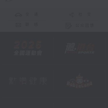
交 通
社 交
联 络
公众回馈