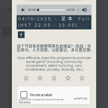
CIBS
0
Programme：
seconds
00:00
00:00
of
Buzz
0
04/10/2025 - 足本 Full
Builders
电台直播
seconds
(HKT 22:05 - 23:00)
特备网页
FACEBOOK
联络
所有集数
这个节目有多能够带来社会增益？(包括∶社
您喜欢这个节目吗?
区参与、人才培育、公民意识、多元意见等)
How effective does this programme promote
social gains? (including community
简介
GIST
involvement, talent nurturing, civic
mindedness, plurality, diversity, etc.)
节目将会以英语访问来自不同种族的少数族裔
☆
☆
☆
☆
☆
KOL，希望以通用语言让不同族群都知道他
们的影响力、正在努力奋斗的目标、想要传递
的讯息，一同在香港互相勉励，幸福地生活。
或许KOL最吸引人的地方未必是个人魅力或
精彩内容，反而是他们每天的坚持，为生活纪