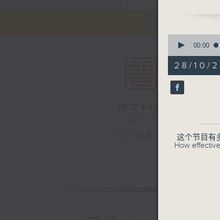
意见
0
seconds
00:00
of
55
28/10/2
minutes,
0
seconds
90%
电台直播
这个节目有
How effective