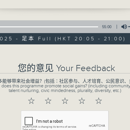
55:00
025 - 足本 Full (HKT 20:05 - 21:00)
CIBS节目：天空
Volume
象
您的意见 Your Feedback
特备网页
FACEBOOK
所有集数
多能够带来社会增益？(包括∶社区参与、人才培育、公民意识、
 does this programme promote social gains? (including communit
talent nurturing, civic mindedness, plurality, diversity, etc.)
您喜欢这个节目吗?
☆
☆
☆
☆
☆
主持人：陈燕明、许浩强
天空经常展现千变万化的景象，从各种云彩