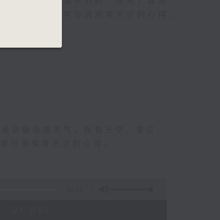
化身为导游，邀请不同的「观天」嘉宾，
和观星的知识，并交流观察天空的心得，
学会讲解极端天气，保育天空、星空、
大家分享保育天空的心得。
54:59
- 21:00)