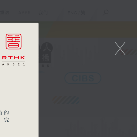
重温
APPS
我们
ENG
/
繁
X
特的
，究
关系