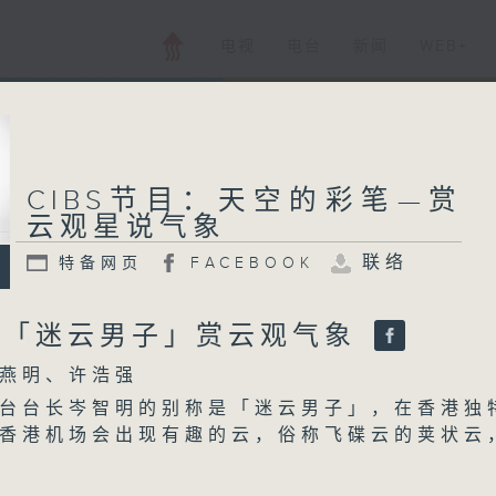
电视
电台
新闻
WEB+
CIBS节目：天空的彩笔—赏
云观星说气象
联络
特备网页
FACEBOOK
: 「迷云男子」赏云观气象
燕明、许浩强
台台长岑智明的别称是「迷云男子」，在香港独
香港机场会出现有趣的云，俗称飞碟云的荚状云
的云是怎样形成的呢？她与香港的地形又有什么
台长将会与大家分享他的研究心得。