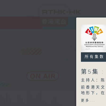
所有集数
第5集 
主持人：陈
前香港天文
地形下，在
竟这种有趣
更多...
呢？岑智明