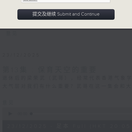
之外的星空与天象。在本节目中，主持人将
带您深入了解天空的故事，分享赏云、气象
提交及继续 Submit and Continue
让你能更懂得抬头欣赏天空及保育她。
意见
23/12/2025
第13集 : 保育天空的重要
退休后的梁荣武（武哥），经常代表香港气象
大气层对我们有什么重要？武哥在这一集会和
意见
0
seconds
00:00
of
54
23/12/2025 - 足本 Full (HKT 20:05 
minutes,