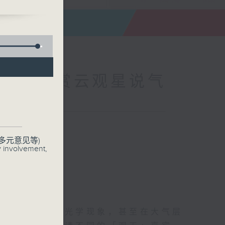
的彩笔—赏云观星说气
联络
多元意见等)
y involvement,
的变化到伴随的光学现象，甚至在大气层