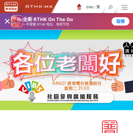
ENG
/
繁
×
全新 RTHK On The Go
取得
一手掌握 RTHK 电台、电视节目