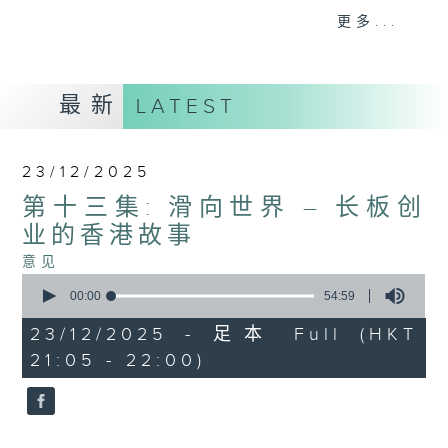
意见
更多...
最新
LATEST
23/12/2025
第十三集: 滑向世界 – 长板创
业的香港故事
意见
0
seconds
00:00
54:59
of
54
23/12/2025 - 足本 Full (HKT
minutes,
21:05 - 22:00)
59
seconds