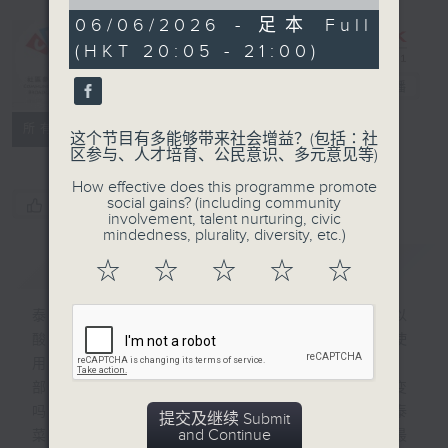
of
55
06/06/2026 - 足本 Full
minutes,
(HKT 20:05 - 21:00)
0
CIBS节目：泰
seconds
菜煮场
电台直播
特备网页
FACEBOOK
所有集数
这个节目有多能够带来社会增益？(包括∶社
区参与、人才培育、公民意识、多元意见等)
How effective does this programme promote
social gains? (including community
您喜欢这个节目吗?
involvement, talent nurturing, civic
mindedness, plurality, diversity, etc.)
简介
GIST
☆
☆
☆
☆
☆
泰国美食深受香港人欢迎。传统泰国菜式以
酸、辣、咸、甜、苦五味平衡为特点，大多使
用鱼露及新鲜香料。香港有不少泰国人居住，
部份更是土生土长，他们的饮食习惯会有改变
吗?他们在港的生活又是怎样? 究竟香港的泰
提交及继续 Submit
and Continue
菜和泰国传统的有什么分别？居港泰裔人士最