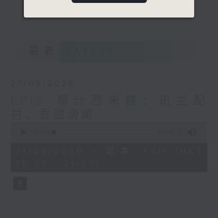
难忘妈妈的拿手菜是什么？他们又喜欢什么香
更多...
港菜？
意见
最新
LATEST
27/06/2026
EP13: 椰汁西米糕：斑兰配
衬、香甜滑嫰
0
seconds
00:00
54:59
of
54
27/06/2026 - 足本 Full (HKT
minutes,
20:05 - 21:00)
59
seconds