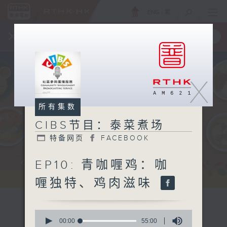
ENG
/
繁
×
全新 RTHK On The Go
取得
一手掌握 RTHK 电台、电视节目
X
所有集数
CIBS节目：泰菜煮场
特备网页
FACEBOOK
EP10: 青咖喱鸡：咖
喱独特、鸡肉滋味
0
seconds
00:00
55:00