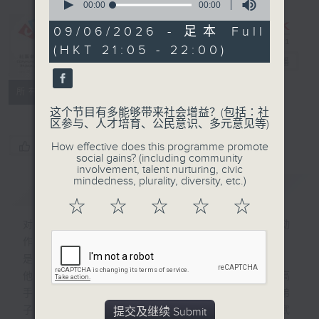
seconds
00:00
00:00
of
0
09/06/2026 - 足本 Full
seconds
CIBS节目：非
(HKT 21:05 - 22:00)
遗「武」道馆
电台直播
特备网页
FACEBOOK
联络
所有集数
这个节目有多能够带来社会增益？(包括∶社
区参与、人才培育、公民意识、多元意见等)
您喜欢这个节目吗?
How effective does this programme promote
social gains? (including community
involvement, talent nurturing, civic
mindedness, plurality, diversity, etc.)
简介
GIST
☆
☆
☆
☆
☆
对于大众来说，功夫只会出现在武侠小说和动
作电影当中；但对于他们来说，功夫是生命，
是教育，更是传承！
他们是13位非遗武术的传承人，有太极高
手、武当道长、黄飞鸿谊子、叶问咏春大弟
子。即使门派不同，但志同道合，就是打开武
提交及继续 Submit