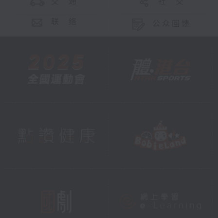
交 通
社 交
联 络
公众回馈