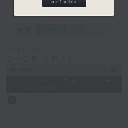
and Continue
术这扇窗，让公众从中窥探我们的中华文化传
更多...
统！
欢迎来到非遗「武」道馆！
最新
LATEST
意见
23/06/2026
第十三集 武舞人生
0
seconds
00:00
00:00
of
0
23/06/2026 - 足本 Full (HKT
seconds
21:05 - 22:00)