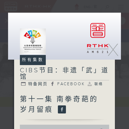
ENG
/
繁
×
全新 RTHK On The Go
取得
一手掌握 RTHK 电台、电视节目
X
所有集数
CIBS节目：非遗「武」道
馆
特备网页
FACEBOOK
联络
第十一集 南拳奇葩的
岁月留痕
0