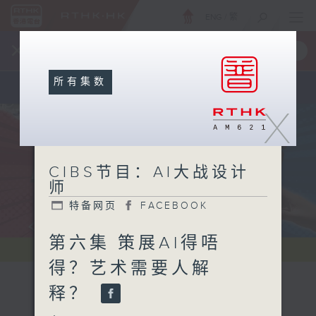
ENG
/
繁
×
全新 RTHK On The Go
取得
一手掌握 RTHK 电台、电视节目
所有集数
X
CIBS节目：AI大战设计
师
特备网页
FACEBOOK
第六集 策展AI得唔
得？艺术需要人解
释？