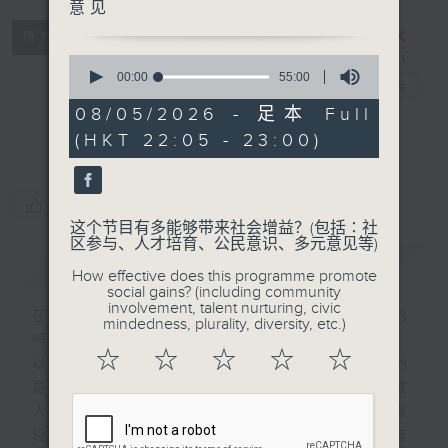
意见
所有集数
CIBS节目：AI
0
seconds
00:00
55:00
大战设计师
电台直播
of
55
08/05/2026 - 足本 Full
minutes,
特备网页
FACEBOOK
(HKT 22:05 - 23:00)
0
seconds
您喜欢这个节目吗?
这个节目有多能够带来社会增益？(包括∶社
区参与、人才培育、公民意识、多元意见等)
简介
GIST
How effective does this programme promote
social gains? (including community
involvement, talent nurturing, civic
在AI急速发展的年代，创作还是由人做的
mindedness, plurality, diversity, etc.)
吗？节目将探索人工智能与人类创作之界线。
☆
☆
☆
☆
☆
以一个手艺人的角度，每一集邀请一位本地创
意人，包括手工艺人、设计师、艺术家、策展
人等，探讨当AI已经会绘画、会写字、会做
设计，究竟他们的专业会不会被取代？还是有