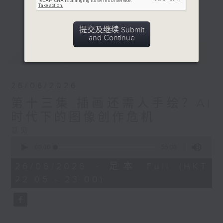
些事情，AI永远做不来？节目希望鼓励公众
更多...
反思技术与人性的关系。
提交及继续 Submit
and Continue
意见
最新
LATEST
26/06/2026
第十三集 插画还需人手绘？AI
时代下的图像创作危机
意见
0
seconds
00:00
55:00
of
55
26/06/2026 - 足本 Full (HKT
minutes,
22:05 - 23:00)
0
seconds