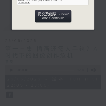
些事情，AI永远做不来？节目希望鼓励公众
更多...
反思技术与人性的关系。
提交及继续 Submit
and Continue
意见
最新
LATEST
26/06/2026
第十三集 插画还需人手绘？AI
时代下的图像创作危机
意见
0
seconds
00:00
55:00
of
55
26/06/2026 - 足本 Full (HKT
minutes,
22:05 - 23:00)
0
seconds