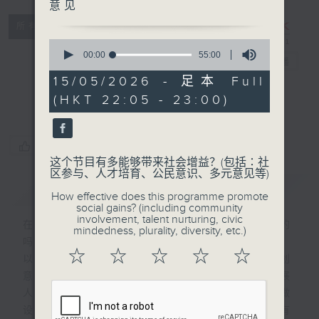
意见
所有集数
CIBS节目：AI
0
seconds
00:00
55:00
大战设计师
电台直播
of
55
15/05/2026 - 足本 Full
minutes,
特备网页
FACEBOOK
(HKT 22:05 - 23:00)
0
seconds
您喜欢这个节目吗?
这个节目有多能够带来社会增益？(包括∶社
区参与、人才培育、公民意识、多元意见等)
简介
GIST
How effective does this programme promote
social gains? (including community
involvement, talent nurturing, civic
在AI急速发展的年代，创作还是由人做的
mindedness, plurality, diversity, etc.)
吗？节目将探索人工智能与人类创作之界线。
☆
☆
☆
☆
☆
以一个手艺人的角度，每一集邀请一位本地创
意人，包括手工艺人、设计师、艺术家、策展
人等，探讨当AI已经会绘画、会写字、会做
设计，究竟他们的专业会不会被取代？还是有