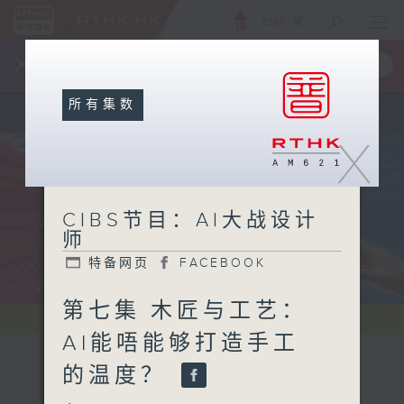
ENG
/
繁
×
全新 RTHK On The Go
取得
一手掌握 RTHK 电台、电视节目
所有集数
X
CIBS节目：AI大战设计
师
特备网页
FACEBOOK
第七集 木匠与工艺：
AI能唔能够打造手工
的温度？