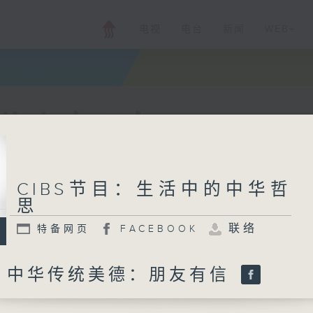
电视
电台
新闻
WEB+
CIBS节目：生活中的中华哲
思
联络
特备网页
FACEBOOK
：中华传统美德：朋友有信