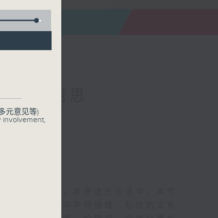
中的中华哲思
多元意见等)
联络
y involvement,
值得每个人学习，亦渗透在生活中，本节
透析人生、生活中不同场域、礼仪的文化