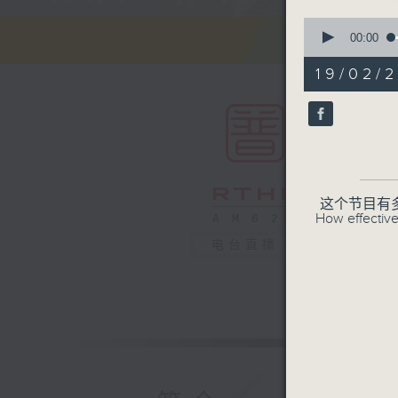
0
seconds
00:00
of
55
19/02/2
minutes,
0
seconds
90%
这个节目有
How effective
电台直播