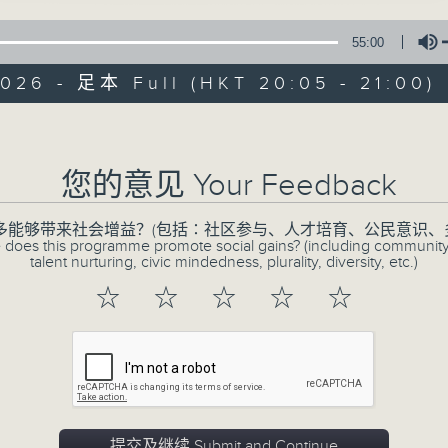
55:00
026 - 足本 Full (HKT 20:05 - 21:00)
Volume
您的意见 Your Feedback
CIBS节目：生活
多能够带来社会增益？(包括∶社区参与、人才培育、公民意识、
特备网页
FACEBOOK
所有集数
 does this programme promote social gains? (including communit
talent nurturing, civic mindedness, plurality, diversity, etc.)
☆
☆
☆
☆
☆
您喜欢这个节目吗?
海纳百川，有容乃大。中国哲学的伦理思想
目每集均用一个成语或诗句作为切入点，去
提交及继续 Submit and Continue