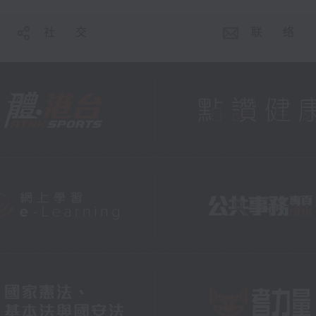
社 交
联 络