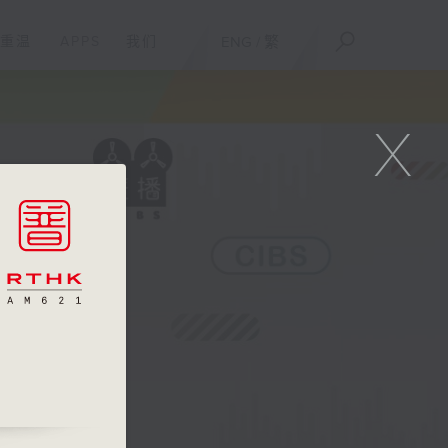
重温
APPS
我们
ENG
/
繁
X