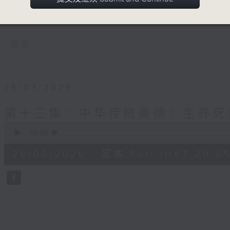
哲学意涵，并有不同意见的正反思辩，从而
掌握大中华地区的种种意象、生活文化，并增
意见
26/03/2026
第十三集：中华传统美德：生养死
0
seconds
00:00
of
55
26/03/2026 - 足本 Full (HKT 20:05
minutes,
0
seconds
Volume
90%