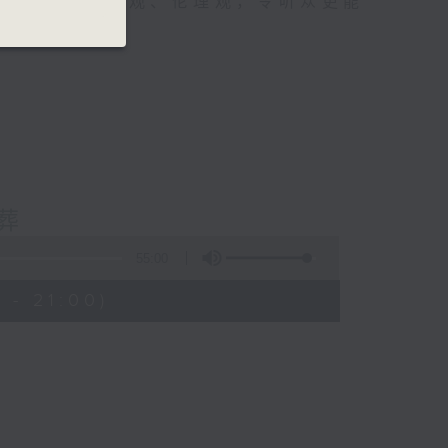
认识背后的世界观、伦理观，令听众更能
进品德品性。
葬
55:00
 - 21:00)