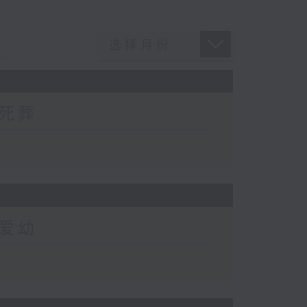
死葬
爱幼