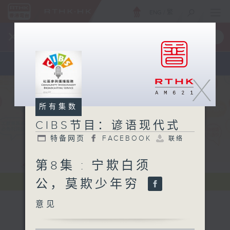
ENG
/
繁
×
全新 RTHK On The Go
取得
一手掌握 RTHK 电台、电视节目
X
所有集数
CIBS节目：谚语现代式
特备网页
FACEBOOK
联络
第8集 : 宁欺白须
公，莫欺少年穷
意见