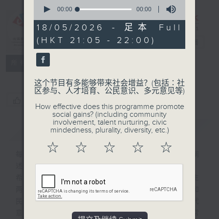
0
seconds
00:00
00:00
of
0
18/05/2026 - 足本 Full
CIBS节目：谚
seconds
(HKT 21:05 - 22:00)
语现代式
电台直播
特备网页
FACEBOOK
联络
所有集数
这个节目有多能够带来社会增益？(包括∶社
区参与、人才培育、公民意识、多元意见等)
您喜欢这个节目吗?
How effective does this programme promote
social gains? (including community
involvement, talent nurturing, civic
简介
GIST
mindedness, plurality, diversity, etc.)
☆
☆
☆
☆
☆
每集均讲解相关主题的广东话谚语、俗语，阐
述其来历典故，以及当中所涉及的风土名物，
希望藉着传统知识和文献资料，节目亦有师生
两代带领听众一同讨论口耳相传的传统智慧和
民间言谈，在数位时代如何转型及再造其当代
意义。内容将揉合怀旧与现代视角，贴近日常