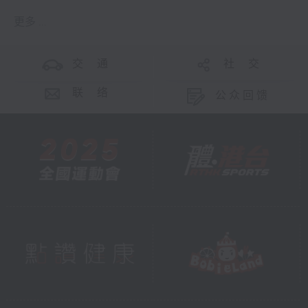
更多 ...
交 通
社 交
联 络
公众回馈