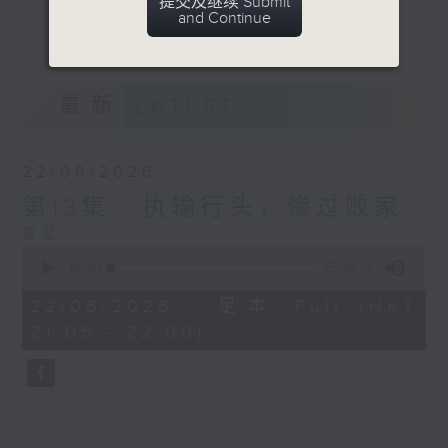
提交及继续 Submit
生活潮流时事，以贴地气幽默的方式，穿梭衣
and Continue
更多...
食住行、伦理交际等话题。
意见
最新
LATEST
22/06/2026
第13集 : 执输行头，惨过败家
意见
0
seconds
00:00
55:00
of
55
22/06/2026 - 足本 Full (HKT
minutes,
21:05 - 22:00)
0
seconds