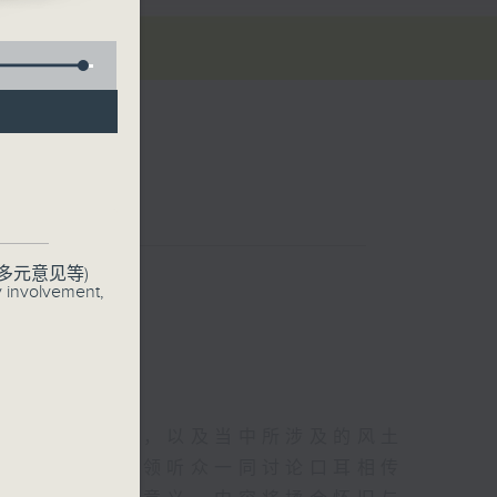
现代式
联络
多元意见等)
y involvement,
阐述其来历典故，以及当中所涉及的风土
亦有师生两代带领听众一同讨论口耳相传