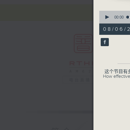
0
seconds
00:00
of
55
08/06/
minutes,
0
seconds
90%
这个节目有
How effective
电台直播