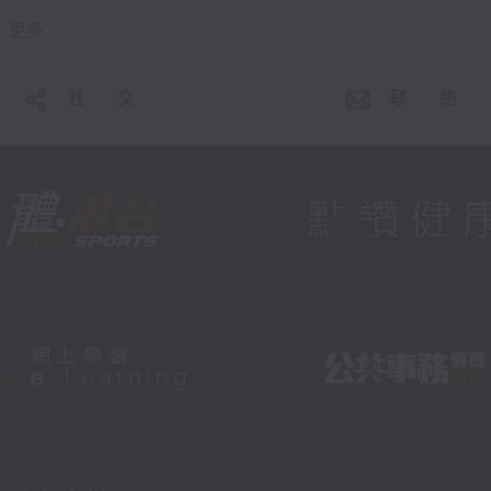
更多 ...
社 交
联 络