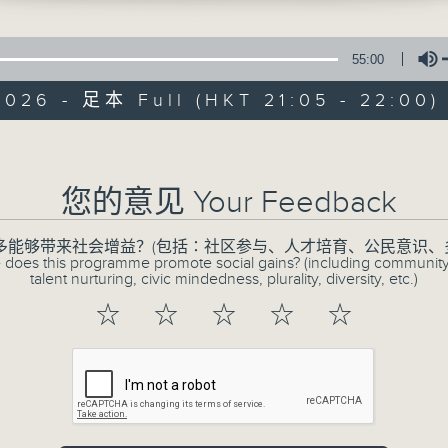
55:00
2026 - 足本 Full (HKT 21:05 - 22:00)
Volume
CIBS节目：谚语
您的意见 Your Feedback
特备网页
FACEBOOK
所有集数
多能够带来社会增益？(包括∶社区参与、人才培育、公民意识、
 does this programme promote social gains? (including communit
talent nurturing, civic mindedness, plurality, diversity, etc.)
☆
☆
☆
☆
☆
您喜欢这个节目吗?
每集均讲解相关主题的广东话谚语、俗语，
名物，希望藉着传统知识和文献资料，节目