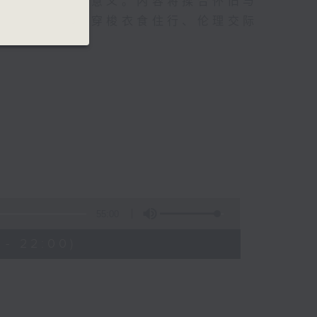
型及再造其当代意义。内容将揉合怀旧与
气幽默的方式，穿梭衣食住行、伦理交际
55:00
 - 22:00)