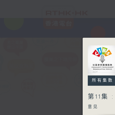
所有集数
第11集
意见