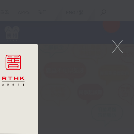
重温
APPS
我们
ENG
/
繁
X