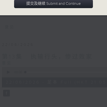
的传统智慧和民间言谈，在数位时代如何转
提交及继续 Submit and Continue
现代视角，贴近日常生活潮流时事，以贴地
等话题。
意见
22/06/2026
第13集 : 执输行头，惨过败家
意见
0
seconds
00:00
of
55
22/06/2026 - 足本 Full (HKT 21:05
minutes,
0
seconds
Volume
90%