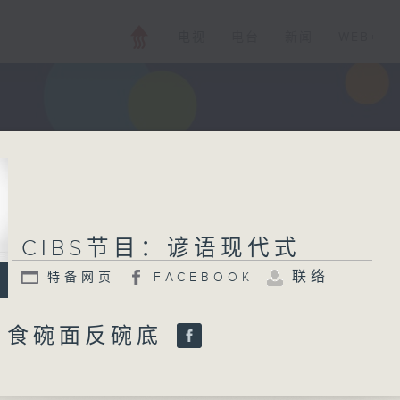
电视
电台
新闻
WEB+
CIBS节目：谚语现代式
联络
特备网页
FACEBOOK
 : 食碗面反碗底