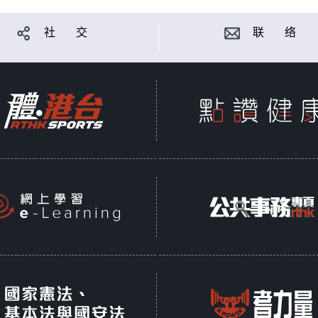
社 交
联 络