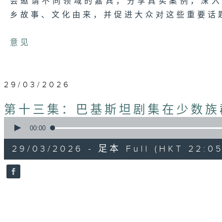
会邀请不同领域的嘉宾，分享真实案例，深
乡故事、文化由来，并促进大众对这些重要话
意见
29/03/2026
第十三集：巴基斯坦剧集在少数族
0
seconds
00:00
of
55
29/03/2026 - 足本 Full (HKT 22:05
minutes,
0
seconds
Volume
90%