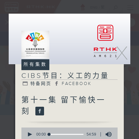
ENG
/
繁
×
全新 RTHK On The Go
取得
一手掌握 RTHK 电台、电视节目
X
所有集数
CIBS节目：义工的力量
特备网页
FACEBOOK
第十一集 留下愉快一
刻
0
seconds
00:00
54:59