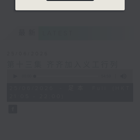
更多...
意见
最新
LATEST
25/06/2026
第十三集 齐齐加入义工行列
0
seconds
00:00
54:59
of
54
25/06/2026 - 足本 Full (HKT
minutes,
21:05 - 22:00)
59
seconds