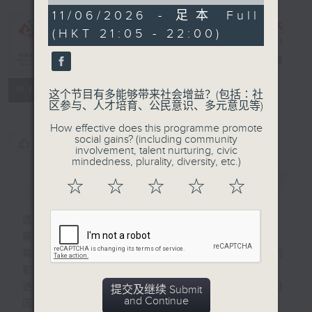
of
54
11/06/2026 - 足本 Full
minutes,
(HKT 21:05 - 22:00)
59
CIBS节目：义
seconds
工的力量
电台直播
特备网页
FACEBOOK
所有集数
这个节目有多能够带来社会增益？(包括∶社
区参与、人才培育、公民意识、多元意见等)
How effective does this programme promote
social gains? (including community
您喜欢这个节目吗?
involvement, talent nurturing, civic
mindedness, plurality, diversity, etc.)
简介
GIST
☆
☆
☆
☆
☆
透过在香港发生与义工有关的感人善心故事，
展现香港人的爱心及善良，推动社区凝聚力。
每一个善心故事，可以对社会产生不同程度的
影响力，让我们每个人可以成为善心传递者，
透过行动去温暖他人，将善良的种子散播社
提交及继续 Submit
and Continue
区，温暖人心。