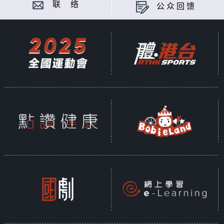
联 络
公众回馈