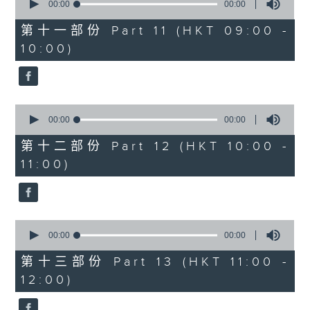
seconds
00:00
00:00
of
0
第十一部份 Part 11 (HKT 09:00 -
seconds
10:00)
0
seconds
00:00
00:00
of
0
第十二部份 Part 12 (HKT 10:00 -
seconds
11:00)
0
seconds
00:00
00:00
of
0
第十三部份 Part 13 (HKT 11:00 -
seconds
12:00)