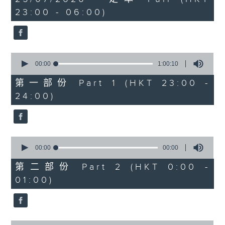
hours,
23:00 - 06:00)
0
seconds
0
seconds
00:00
1:00:10
of
1
第一部份 Part 1 (HKT 23:00 -
hour,
24:00)
10
seconds
0
seconds
00:00
00:00
of
0
第二部份 Part 2 (HKT 0:00 -
seconds
01:00)
0