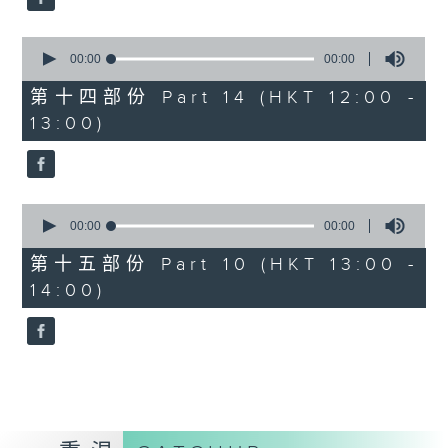
0
seconds
00:00
00:00
of
0
第十四部份 Part 14 (HKT 12:00 -
seconds
13:00)
0
seconds
00:00
00:00
of
0
第十五部份 Part 10 (HKT 13:00 -
seconds
14:00)