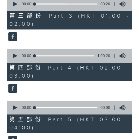
seconds
00:00
00:20
of
20
第三部份 Part 3 (HKT 01:00 -
seconds
02:00)
0
seconds
00:00
1:00:20
of
1
第四部份 Part 4 (HKT 02:00 -
hour,
03:00)
20
seconds
0
seconds
00:00
00:00
of
0
第五部份 Part 5 (HKT 03:00 -
seconds
04:00)