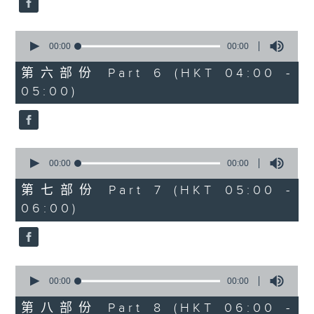
0
seconds
00:00
00:00
of
0
第六部份 Part 6 (HKT 04:00 -
seconds
05:00)
0
seconds
00:00
00:00
of
0
第七部份 Part 7 (HKT 05:00 -
seconds
06:00)
0
seconds
00:00
00:00
of
0
第八部份 Part 8 (HKT 06:00 -