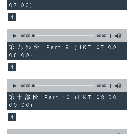
seconds
07:00)
0
seconds
00:00
00:00
of
0
第九部份 Part 9 (HKT 07:00 -
seconds
08:00)
0
seconds
00:00
00:00
of
0
第十部份 Part 10 (HKT 08:00 -
seconds
09:00)
0