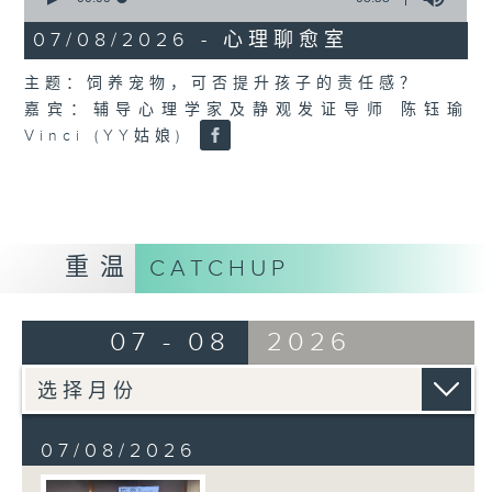
of
8
07/08/2026 - 心理聊愈室
minutes,
58
主题：饲养宠物，可否提升孩子的责任感？
seconds
嘉宾：辅导心理学家及静观发证导师 陈钰瑜
Vinci (YY姑娘)
重温
CATCHUP
07 - 08
2026
07/08/2026