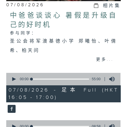
07/08/2026
相片集
中爸爸谈谈心 暑假是升级自
己的好时机
参与同学：
圣公会将军澳基德小学 郑曦怡、叶倩
希、柏天问
更多...
中爸爸谈谈心 暑假是升级自己的好时机
0
主持：中爸爸
seconds
00:00
55:00
of
主题：饲养宠物，可否提升孩子的责任
55
07/08/2026 - 足本 Full (HKT
minutes,
16:05 - 17:00)
感？
0
seconds
嘉宾：辅导心理学家及静观发证导师 陈
钰瑜Vinci（YY姑娘）
0
seconds
00:00
08:58