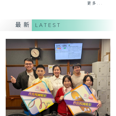
更多...
星期一「两文三语说故事」一个故事、三种语言！
星期二「身体秘密小探员」探索身体的奥秘！
星期三「AI未来研究所」探讨未来世界的可能性！
最新
LATEST
星期四「超玥实验室」科学就在你身边！
星期五「中爸爸谈谈心」倾听成长路上的小心事！
「校园新SING」邀请最潮Busker为你Sing！
「这个暑假 Alpha Hit!」发掘Alpha世代无穷潜力！