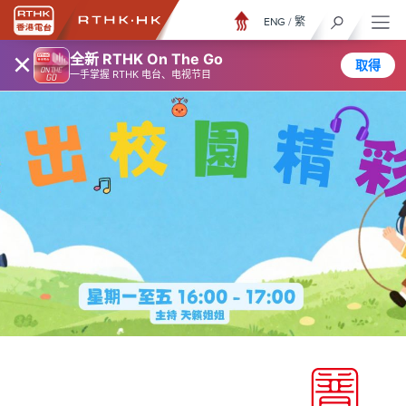
ENG
/
繁
×
全新 RTHK On The Go
取得
一手掌握 RTHK 电台、电视节目