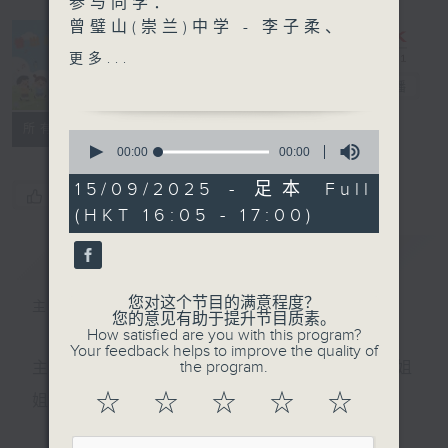
参与同学：
曾璧山(崇兰)中学 - 李子柔、
徐婷婷、刘芷芮
更多...
普出校园精彩
电台直播
古诗文伴我游香港 ~ 在大埔
海滨公园感受元日!
所有集数
0
主持：金丹姐姐
seconds
00:00
00:00
of
嘉宾：
0
15/09/2025 - 足本 Full
三水同乡会禤景荣学校
您喜欢这个节目吗?
seconds
(HKT 16:05 - 17:00)
曾羽曈、吴韵浠、杨子杰
简介
GIST
您对这个节目的满意程度？
主持人：丁丁哥哥、金丹姐姐
您的意见有助于提升节目质素。
How satisfied are you with this program?
Your feedback helps to improve the quality of
the program.
主持：天籁姐姐、慢慢老师、Crystal姐姐、子玥姐
☆
☆
☆
☆
☆
姐、中中哥哥