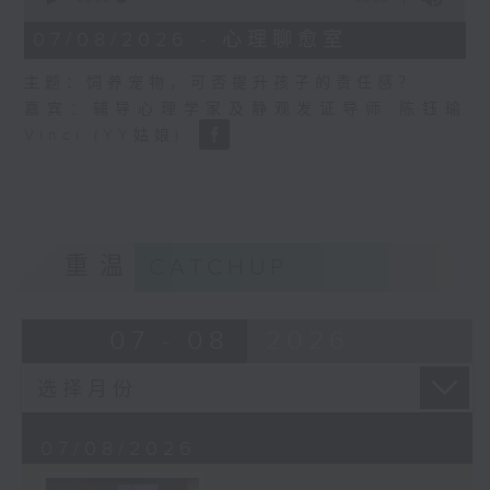
of
8
07/08/2026 - 心理聊愈室
minutes,
58
主题：饲养宠物，可否提升孩子的责任感？
seconds
嘉宾：辅导心理学家及静观发证导师 陈钰瑜
Vinci (YY姑娘)
重温
CATCHUP
07 - 08
2026
07/08/2026