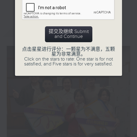
更多...
星期一「两文三语说故事」一个故事、三种语言！
星期二「身体秘密小探员」探索身体的奥秘！
星期三「AI未来研究所」探讨未来世界的可能性！
最新
LATEST
提交及继续 Submit
星期四「超玥实验室」科学就在你身边！
and Continue
星期五「中爸爸谈谈心」倾听成长路上的小心事！
点击星星进行评分：一颗星为不满意，五颗
星为非常满意。
「校园新SING」邀请最潮Busker为你Sing！
Click on the stars to rate: One star is for not
satisfied, and Five stars is for very satisfied.
「这个暑假 Alpha Hit!」发掘Alpha世代无穷潜力！