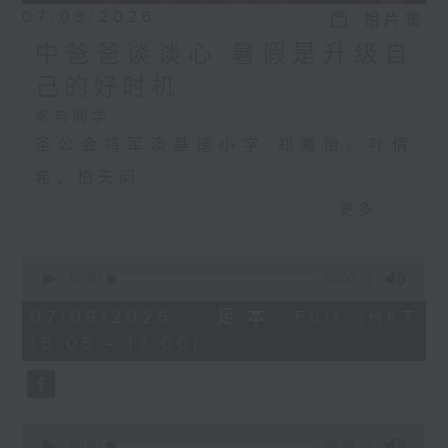
07/08/2026
相片集
中爸爸谈谈心 暑假是升级自
己的好时机
参与同学：
圣公会将军澳基德小学 郑曦怡、叶倩
希、柏天问
更多...
中爸爸谈谈心 暑假是升级自己的好时机
0
主持：中爸爸
seconds
00:00
55:00
of
主题：饲养宠物，可否提升孩子的责任
55
07/08/2026 - 足本 Full (HKT
minutes,
16:05 - 17:00)
感？
0
seconds
嘉宾：辅导心理学家及静观发证导师 陈
钰瑜Vinci（YY姑娘）
0
seconds
00:00
08:58