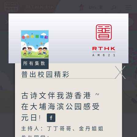
ENG
/
繁
×
全新 RTHK On The Go
取得
一手掌握 RTHK 电台、电视节目
所有集数
X
普出校园精彩
古诗文伴我游香港 ~
在大埔海滨公园感受
元日!
主持人：丁丁哥哥、金丹姐姐