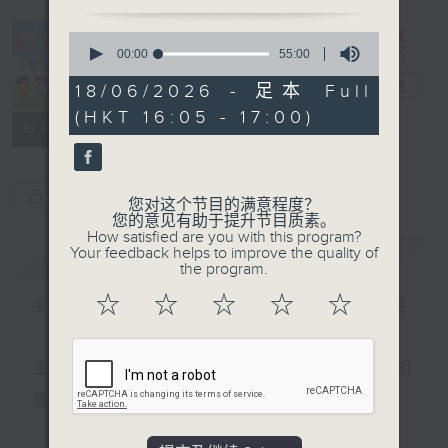
0
seconds
00:00
55:00
of
普出校园精彩
55
电台直播
18/06/2026 - 足本 Full
minutes,
(HKT 16:05 - 17:00)
0
所有集数
seconds
您喜欢这个节目吗?
您对这个节目的满意程度？
您的意见有助于提升节目质素。
How satisfied are you with this program?
Your feedback helps to improve the quality of
简介
GIST
the program.
☆
☆
☆
☆
☆
主持人：天籁姐姐、子玥姐姐、Patrick哥哥
主持：天籁姐姐、慢慢老师、Crystal姐姐、子玥姐
姐、中中哥哥