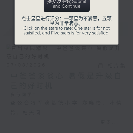
提交及继续 Submit
更多...
星期一「两文三语说故事」一个故事、三种语言！
and Continue
星期二「身体秘密小探员」探索身体的奥秘！
点击星星进行评分：一颗星为不满意，五颗
星为非常满意。
星期三「AI未来研究所」探讨未来世界的可能性！
最新
LATEST
Click on the stars to rate: One star is for not
satisfied, and Five stars is for very satisfied.
星期四「超玥实验室」科学就在你身边！
星期五「中爸爸谈谈心」倾听成长路上的小心事！
「校园新SING」邀请最潮Busker为你Sing！
「这个暑假 Alpha Hit!」发掘Alpha世代无穷潜力！
07/08/2026
相片集
中爸爸谈谈心 暑假是升级自
己的好时机
参与同学：
圣公会将军澳基德小学 郑曦怡、叶倩
希、柏天问
更多...
中爸爸谈谈心 暑假是升级自己的好时机