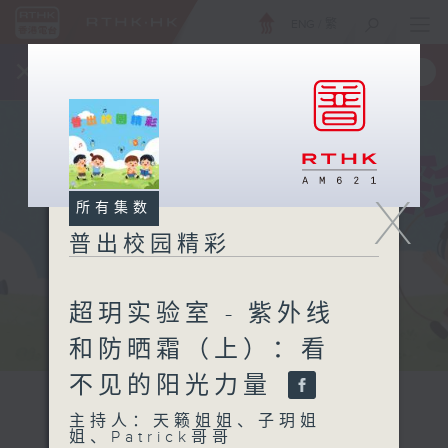
ENG
/
繁
×
全新 RTHK On The Go
取得
一手掌握 RTHK 电台、电视节目
X
所有集数
普出校园精彩
超玥实验室 - 紫外线
和防晒霜（上）：看
不见的阳光力量
主持人：天籁姐姐、子玥姐
姐、Patrick哥哥