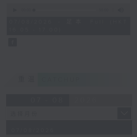
0
主持：中爸爸
seconds
00:00
55:00
of
主题：饲养宠物，可否提升孩子的责任
55
07/08/2026 - 足本 Full (HKT
minutes,
16:05 - 17:00)
感？
0
seconds
嘉宾：辅导心理学家及静观发证导师 陈
钰瑜Vinci（YY姑娘）
重温
CATCHUP
07 - 08
2026
07/08/2026