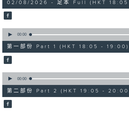
02/08/2026 - 足本 Full (HKT 18:05
hour,
49
minutes,
59
seconds
Volume
90%
0
seconds
00:00
of
55
第一部份 Part 1 (HKT 18:05 - 19:00)
minutes,
0
seconds
Volume
90%
0
seconds
00:00
of
55
第二部份 Part 2 (HKT 19:05 - 20:00
minutes,
9
seconds
Volume
90%