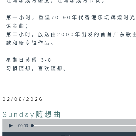
让随想成为态度，让随想成为节奏。
第一小时，重温70-90年代香港乐坛辉煌时
语金曲；
第二小时，放送由2000年出发的首首广东歌主打
歌和新专辑作品。
星期日黄昏 6-8
习惯随想，喜欢随想。
02/08/2026
Sunday随想曲
0
seconds
00:00
of
1