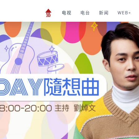
电视
电台
新闻
WEB+