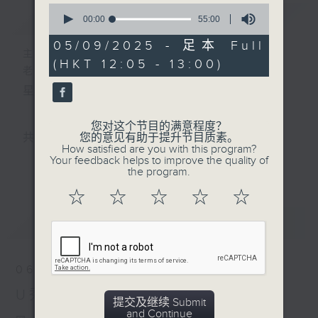
0
简介
GIST
seconds
00:00
55:00
of
55
05/09/2025 - 足本 Full
minutes,
主持人：小孟、Skylar、Lillian 、天音、
(HKT 12:05 - 13:00)
0
老张
seconds
星期一至五 中午12时至1时
您对这个节目的满意程度？
您的意见有助于提升节目质素。
共同发掘U LIFE社会新鲜事！
How satisfied are you with this program?
Your feedback helps to improve the quality of
邀请歌手、艺人、各路达人做客，与你掏心掏肺！
更多...
the program.
集合年轻新力量 ，为你发放更多正能量！
☆
☆
☆
☆
☆
最新
LATEST
06/08/2026
U秀帮 -U先场: Monochrome
提交及继续 Submit
and Continue