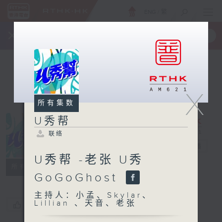
ENG
/
繁
×
全新 RTHK On The Go
取得
一手掌握 RTHK 电台、电视节目
X
所有集数
U秀帮
联络
U秀帮
电台直播
U秀帮 -老张 U秀
联络
所有集数
GoGoGhost
主持人：小孟、Skylar、
Lillian 、天音、老张
您喜欢这个节目吗?