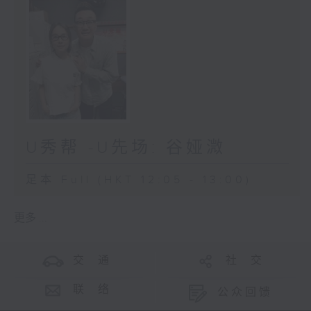
U秀帮 -U先场: 谷娅溦
足本 Full (HKT 12:05 - 13:00)
更多 ...
交 通
社 交
联 络
公众回馈