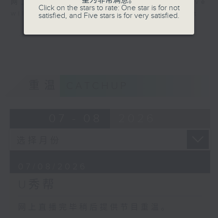
星为非常满意。
网上直播完毕稍后提供节目重温。 Archive
Click on the stars to rate: One star is for not
will be available after live webcast
satisfied, and Five stars is for very satisfied.
重温
CATCHUP
07 - 08
2026
07/08/2026
U秀帮
网上直播完毕稍后提供节目重温。