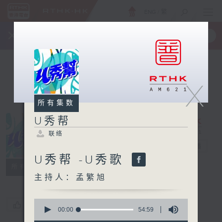
ENG
/
繁
×
全新 RTHK On The Go
取得
一手掌握 RTHK 电台、电视节目
X
所有集数
U秀帮
联络
U秀帮
电台直播
U秀帮 -U秀歌
联络
所有集数
主持人：孟繁旭
0
您喜欢这个节目吗?
seconds
00:00
54:59
of