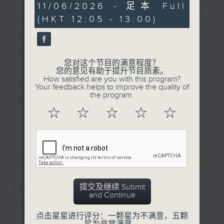
54
11/06/2026 - 足本 Full
简介
GIST
minutes,
(HKT 12:05 - 13:00)
59
seconds
主持人：孟繁旭
星期一至五 中午12时至1时
您对这个节目的满意程度？
您的意见有助于提升节目质素。
How satisfied are you with this program?
共同发掘U LIFE社会新鲜事！
Your feedback helps to improve the quality of
the program.
邀请歌手、艺人、各路达人做客，与你掏心掏肺！
☆
☆
☆
☆
☆
更多...
集合年轻新力量 ，为你发放更多正能量！
最新
LATEST
提交及继续 Submit
07/08/2026
and Continue
U秀帮
点击星星进行评分：一颗星为不满意，五颗