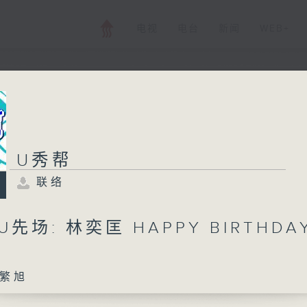
电视
电台
新闻
WEB+
U秀帮
U秀帮
联络
联络
所有集数
U先场: 林奕匡 HAPPY BIRTHDAY
您喜欢这个节目吗?
繁旭
主持人：孟繁旭