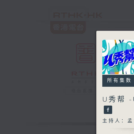
所有集数
电台直播
U秀帮 -
主持人：孟