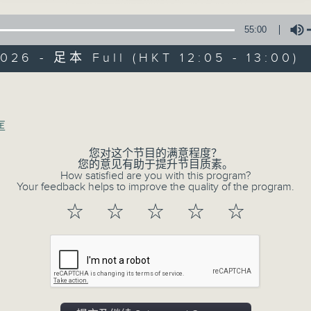
星期一至五 中午12时至1时
55:00
共同发掘U LIFE社会新鲜事！
026 - 足本 Full (HKT 12:05 - 13:00)
邀请歌手、艺人、各路达人做客，与你掏心掏肺！
集合年轻新力量 ，为你发放更多正能量！
Volume
匡
您对这个节目的满意程度？
您的意见有助于提升节目质素。
How satisfied are you with this program?
Your feedback helps to improve the quality of the program.
☆
☆
☆
☆
☆