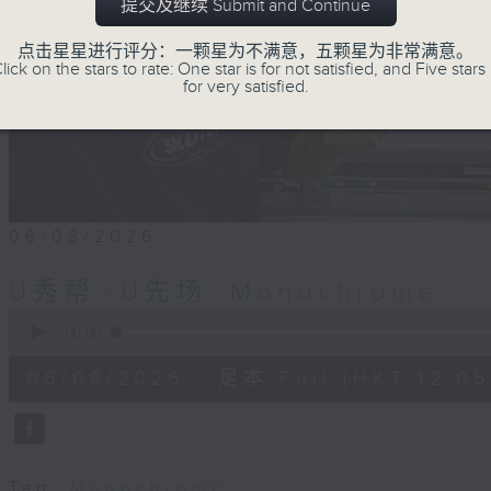
提交及继续 Submit and Continue
点击星星进行评分：一颗星为不满意，五颗星为非常满意。
lick on the stars to rate: One star is for not satisfied, and Five stars 
for very satisfied.
06/08/2026
U秀帮 -U先场: Monochrome
0
seconds
00:00
of
54
06/08/2026 - 足本 Full (HKT 12:05 
minutes,
59
seconds
Volume
90%
Tag:
Monochrome