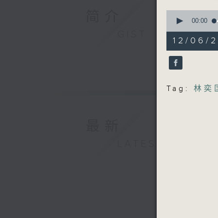
简介
0
seconds
00:00
of
GIST
55
12/06/2
minutes,
0
seconds
90%
Tag:
林奕
最新
LATEST