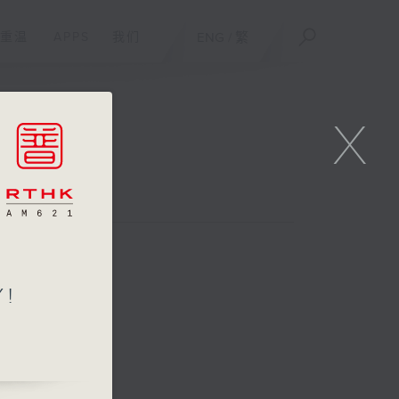
重温
APPS
我们
ENG
/
繁
X
!