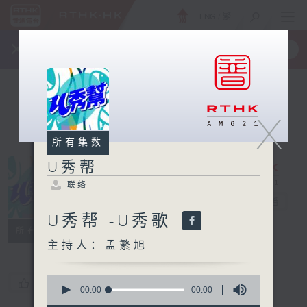
ENG
/
繁
×
全新 RTHK On The Go
取得
一手掌握 RTHK 电台、电视节目
X
所有集数
U秀帮
联络
U秀帮
电台直播
U秀帮 -U秀歌
联络
所有集数
主持人：孟繁旭
0
您喜欢这个节目吗?
seconds
00:00
00:00
of