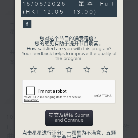
0
16/06/2026 - 足本 Full
简介
GIST
seconds
(HKT 12:05 - 13:00)
主持人：孟繁旭
星期一至五 中午12时至1时
您对这个节目的满意程度？
您的意见有助于提升节目质素。
How satisfied are you with this program?
共同发掘U LIFE社会新鲜事！
Your feedback helps to improve the quality of
the program.
邀请歌手、艺人、各路达人做客，与你掏心掏肺！
☆
☆
☆
☆
☆
更多...
集合年轻新力量 ，为你发放更多正能量！
最新
LATEST
提交及继续 Submit
10/08/2026
and Continue
U秀帮 - skylar访问：配乐作
点击星星进行评分：一颗星为不满意，五颗
曲家 陈隽欣 （上）