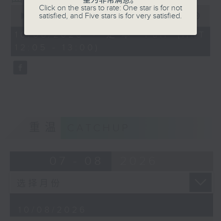
星为非常满意。
Click on the stars to rate: One star is for not
0
satisfied, and Five stars is for very satisfied.
seconds
00:00
55:00
of
55
10/08/2026 - 足本 Full (HKT
minutes,
12:05 - 13:00)
0
seconds
重温
CATCHUP
07 - 08
2026
10/08/2026