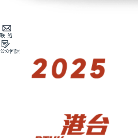
联 络
公众回馈