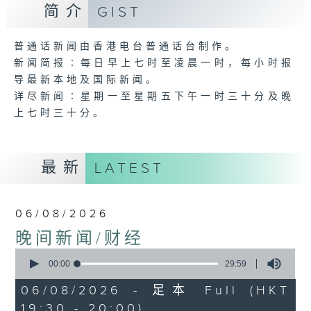
简介
GIST
普通话新闻由香港电台普通话台制作。
新闻简报∶每日早上七时至凌晨一时，每小时报
导最新本地及国际新闻。
详尽新闻∶星期一至星期五下午一时三十分及晚
上七时三十分。
最新
LATEST
06/08/2026
晚间新闻/财经
0
seconds
00:00
29:59
of
29
06/08/2026 - 足本 Full (HKT
minutes,
19:30 - 20:00)
59