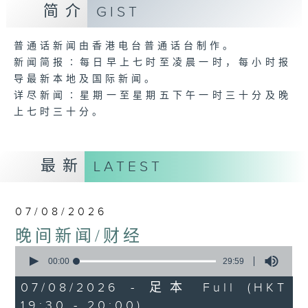
简介
GIST
普通话新闻由香港电台普通话台制作。
新闻简报∶每日早上七时至凌晨一时，每小时报
导最新本地及国际新闻。
详尽新闻∶星期一至星期五下午一时三十分及晚
上七时三十分。
最新
LATEST
07/08/2026
晚间新闻/财经
0
seconds
00:00
29:59
of
29
07/08/2026 - 足本 Full (HKT
minutes,
19:30 - 20:00)
59