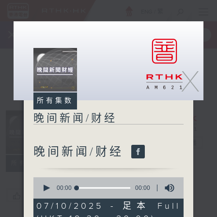
ENG
/
繁
×
全新 RTHK On The Go
取得
一手掌握 RTHK 电台、电视节目
X
所有集数
晚间新闻/财经
晚间新闻/财经
电台直播
晚间新闻/财经
所有集数
0
seconds
00:00
00:00
您喜欢这个节目吗?
of
0
07/10/2025 - 足本 Full
seconds