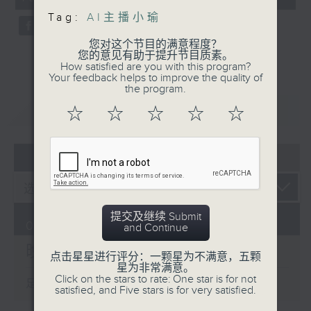
seconds
Tag:
AI主播小瑜
您对这个节目的满意程度？
您的意见有助于提升节目质素。
How satisfied are you with this program?
Your feedback helps to improve the quality of
the program.
重温
CATCHUP
☆
☆
☆
☆
☆
07 - 08
2026
提交及继续 Submit
07/08/2026
and Continue
晚间新闻/财经
点击星星进行评分：一颗星为不满意，五颗
星为非常满意。
Click on the stars to rate: One star is for not
足本 Full (HKT 19:30 - 20:00)
satisfied, and Five stars is for very satisfied.