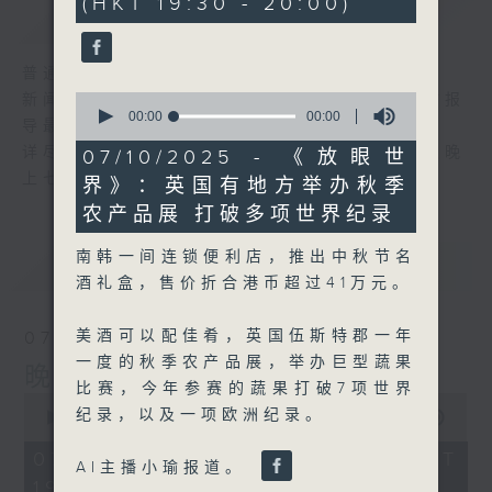
(HKT 19:30 - 20:00)
简介
GIST
普通话新闻由香港电台普通话台制作。
0
新闻简报∶每日早上七时至凌晨一时，每小时报
seconds
00:00
00:00
导最新本地及国际新闻。
of
0
详尽新闻∶星期一至星期五下午一时三十分及晚
07/10/2025 - 《放眼世
seconds
上七时三十分。
界》：英国有地方举办秋季
农产品展 打破多项世界纪录
南韩一间连锁便利店，推出中秋节名
最新
LATEST
酒礼盒，售价折合港币超过41万元。
美酒可以配佳肴，英国伍斯特郡一年
07/08/2026
一度的秋季农产品展，举办巨型蔬果
晚间新闻/财经
比赛，今年参赛的蔬果打破7项世界
0
纪录，以及一项欧洲纪录。
seconds
00:00
29:59
of
29
07/08/2026 - 足本 Full (HKT
AI主播小瑜报道。
minutes,
19:30 - 20:00)
59