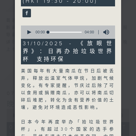
(HKT 19:30 - 20:00)
0
简介
GIST
seconds
普通话新闻由香港电台普通话台制作。
0
新闻简报∶每日早上七时至凌晨一时，每小时报
seconds
00:00
04:00
导最新本地及国际新闻。
of
4
详尽新闻∶星期一至星期五下午一时三十分及晚
31/10/2025 - 《放眼世
minutes,
上七时三十分。
界》：日再办拾垃圾世界
0
seconds
杯 支持环保
美国每年有大量南瓜在节日后被丢
最新
LATEST
弃，释放出温室气体甲烷，加剧气候
变化。有专家提醒，节庆过后除了可
以食用或捐赠南瓜，亦可以将南瓜切
07/08/2026
碎后堆肥，转化为含有营养价值的土
晚间新闻/财经
壤，避免对环境造成恶性影响。
0
seconds
00:00
29:59
of
日本今年再度举办「拾垃圾世界
29
07/08/2026 - 足本 Full (HKT
杯」，有超过30个国家的选手参
minutes,
19:30 - 20:00)
59