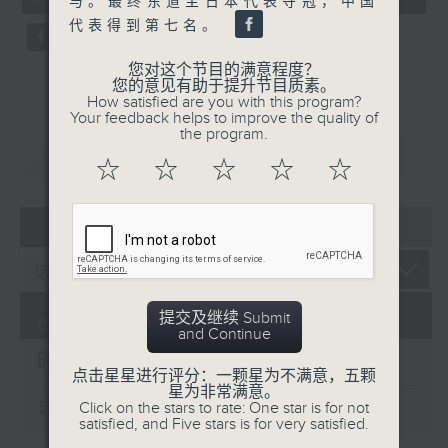
与。最终东道主日本代表夺冠，中国
seconds
代表得到第七名。
您对这个节目的满意程度？
您的意见有助于提升节目质素。
How satisfied are you with this program?
Your feedback helps to improve the quality of
the program.
重温
CATCHUP
☆
☆
☆
☆
☆
07 - 08
2026
提交及继续 Submit
07/08/2026
and Continue
晚间新闻/财经
点击星星进行评分：一颗星为不满意，五颗
星为非常满意。
Click on the stars to rate: One star is for not
足本 Full (HKT 19:30 - 20:00)
satisfied, and Five stars is for very satisfied.