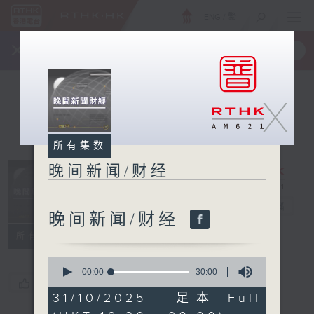
ENG
/
繁
×
全新 RTHK On The Go
取得
一手掌握 RTHK 电台、电视节目
X
所有集数
晚间新闻/财经
晚间新闻/财经
电台直播
晚间新闻/财经
所有集数
0
seconds
00:00
30:00
您喜欢这个节目吗?
of
30
31/10/2025 - 足本 Full
minutes,