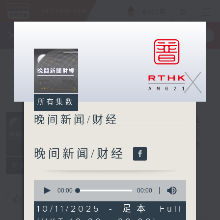
ENG
/
繁
×
全新 RTHK On The Go
取得
一手掌握 RTHK 电台、电视节目
X
所有集数
晚间新闻/财经
晚间新闻/财经
电台直播
晚间新闻/财经
所有集数
0
seconds
00:00
00:00
您喜欢这个节目吗?
of
0
10/11/2025 - 足本 Full
seconds