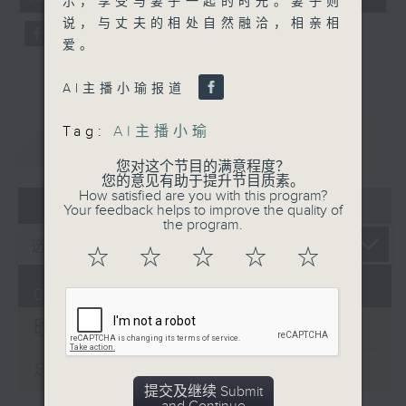
示，享受与妻子一起的时光。妻子则
seconds
说，与丈夫的相处自然融洽，相亲相
爱。
AI主播小瑜报道
Tag:
AI主播小瑜
重温
CATCHUP
您对这个节目的满意程度？
您的意见有助于提升节目质素。
How satisfied are you with this program?
07 - 08
2026
Your feedback helps to improve the quality of
the program.
☆
☆
☆
☆
☆
07/08/2026
晚间新闻/财经
足本 Full (HKT 19:30 - 20:00)
提交及继续 Submit