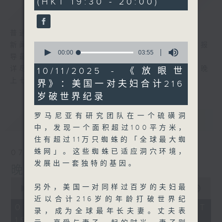
(HKT 19:30 - 20:00)
简介
GIST
普通话新闻由香港电台普通话台制作。
0
新闻简报∶每日早上七时至凌晨一时，每小时报
seconds
00:00
03:55
导最新本地及国际新闻。
of
3
详尽新闻∶星期一至星期五下午一时三十分及晚
10/11/2025 - 《放眼世
minutes,
上七时三十分。
界》：美国一对夫妇合计216
55
seconds
岁破世界纪录
罗马尼亚有研究团队在一个硫磺洞
最新
LATEST
中，发现一个面积超过100平方米，
住有超过11万只蜘蛛的「全球最大蜘
蛛网」。这些蜘蛛已适应洞穴环境，
07/08/2026
发展出一套独特的基因。
晚间新闻/财经
0
另外，美国一对同样过百岁的夫妇最
seconds
00:00
29:59
of
近以合计216岁的年龄打破世界纪
29
07/08/2026 - 足本 Full (HKT
录，成为全球最年长夫妻。丈夫表
minutes,
19:30 - 20:00)
59