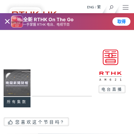
ENG
/
繁
×
全新 RTHK On The Go
取得
一手掌握 RTHK 电台、电视节目
电台直播
所有集数
您喜欢这个节目吗?