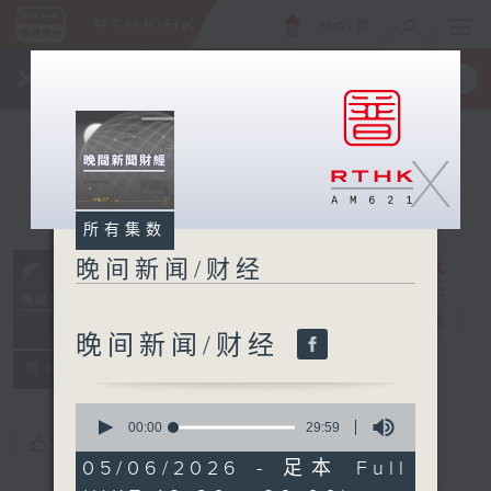
ENG
/
繁
×
全新 RTHK On The Go
取得
一手掌握 RTHK 电台、电视节目
X
所有集数
晚间新闻/财经
晚间新闻/财经
电台直播
晚间新闻/财经
所有集数
0
seconds
00:00
29:59
您喜欢这个节目吗?
of
29
05/06/2026 - 足本 Full
minutes,