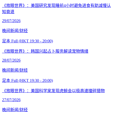
《放眼世界》：美国研究发现睡前4小时避免进食有助减慢认
知衰退
29/07/2026
晚间新闻/财经
足本 Full (HKT 19:30 - 20:00)
《放眼世界》：韩国兴起占卜服务解读宠物情绪
28/07/2026
晚间新闻/财经
足本 Full (HKT 19:30 - 20:00)
《放眼世界》：美国科学家发现虎鲸会以极高速撞碎猎物
27/07/2026
晚间新闻/财经