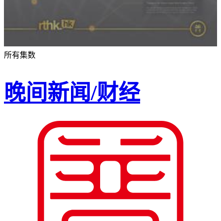
所有集数
晚间新闻/财经