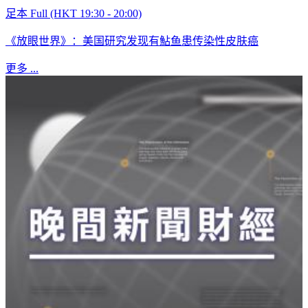
足本 Full (HKT 19:30 - 20:00)
《放眼世界》：美国研究发现有鮎鱼患传染性皮肤癌
更多 ...