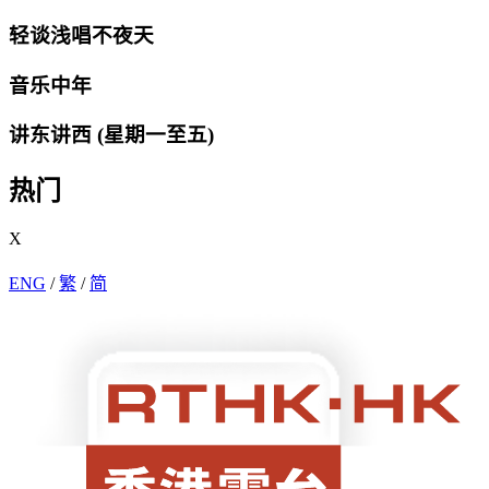
轻谈浅唱不夜天
音乐中年
讲东讲西 (星期一至五)
热门
X
ENG
/
繁
/
简