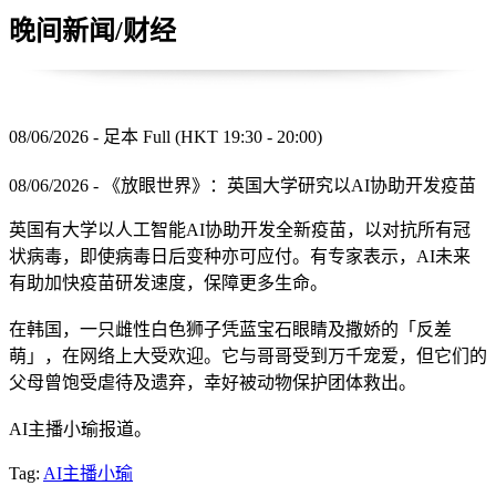
晚间新闻/财经
08/06/2026 - 足本 Full (HKT 19:30 - 20:00)
08/06/2026 - 《放眼世界》：英国大学研究以AI协助开发疫苗
英国有大学以人工智能AI协助开发全新疫苗，以对抗所有冠
状病毒，即使病毒日后变种亦可应付。有专家表示，AI未来
有助加快疫苗研发速度，保障更多生命。
在韩国，一只雌性白色狮子凭蓝宝石眼睛及撒娇的「反差
萌」，在网络上大受欢迎。它与哥哥受到万千宠爱，但它们的
父母曾饱受虐待及遗弃，幸好被动物保护团体救出。
AI主播小瑜报道。
Tag:
AI主播小瑜