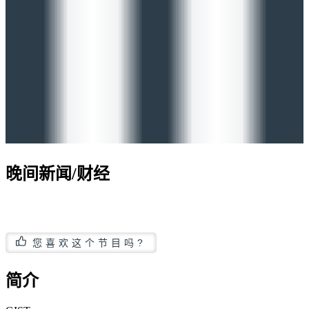
晚间新闻/财经
您喜欢这个节目吗?
简介