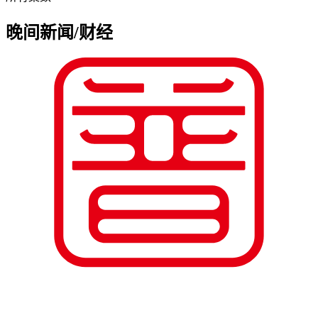
晚间新闻/财经