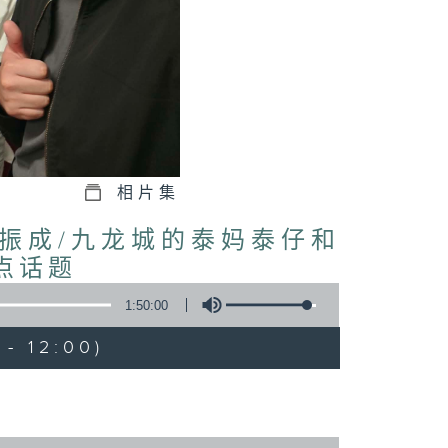
相片集
林振成/九龙城的泰妈泰仔和
点话题
1:50:00
- 12:00)