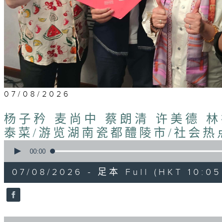
07/08/2026
杨子矜 麦尚中 蔡朗清 许美德 
泰菜/游览湖南瓷都醴陵市/社会热
0
seconds
00:00
of
1
07/08/2026 - 足本 Full (HKT 10:05 
hour,
50
minutes,
0
seconds
Volume
90%
0