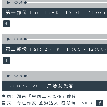
seconds
00:00
of
55
第一部份 Part 1 (HKT 10:05 - 11:00)
minutes,
10
seconds
Volume
90%
0
seconds
00:00
of
55
第二部份 Part 2 (HKT 11:05 - 12:00)
minutes,
10
seconds
Volume
90%
0
seconds
00:00
of
14
07/08/2026 - 广场观光客
minutes,
34
seconds
Volume
主题：湖南「中国三大瓷都」醴陵市
90%
嘉宾：专栏作家 旅游达人 蔡朗清 Louis