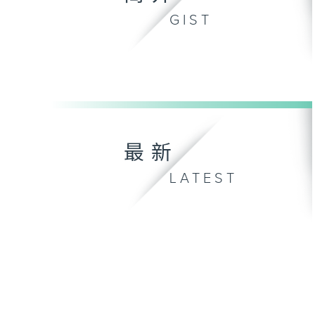
GIST
最新
LATEST