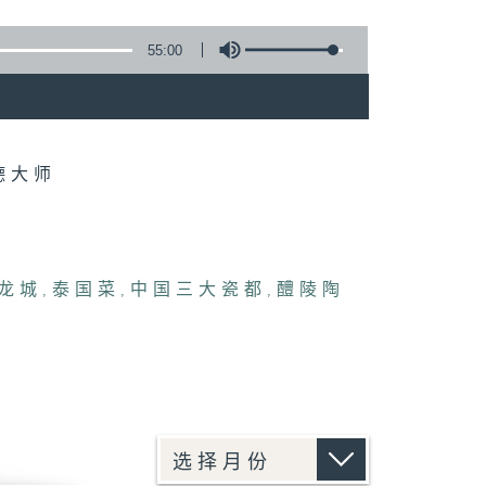
55:00
德大师
龙城
,
泰国菜
,
中国三大瓷都
,
醴陵陶