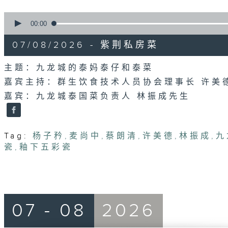
0
seconds
00:00
of
55
07/08/2026 - 紫荆私房菜
minutes,
0
seconds
Volume
主题：九龙城的泰妈泰仔和泰菜
90%
嘉宾主持：群生饮食技术人员协会理事长 许美
嘉宾：九龙城泰国菜负责人 林振成先生
Tag:
杨子矜
,
麦尚中
,
蔡朗清
,
许美德
,
林振成
,
九
瓷
,
釉下五彩瓷
07 - 08
2026