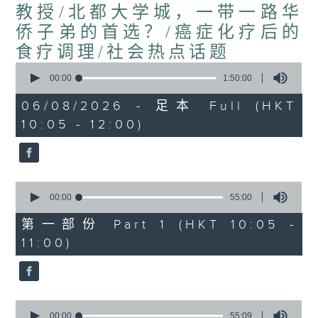
教授/北都大学城，一带一路华
侨子弟的首选？/癌症化疗后的
食疗调理/社会热点话题
0
seconds
00:00
1:50:00
of
1
06/08/2026 - 足本 Full (HKT
hour,
10:05 - 12:00)
50
minutes,
0
seconds
0
seconds
00:00
55:00
of
55
第一部份 Part 1 (HKT 10:05 -
minutes,
11:00)
0
seconds
0
seconds
00:00
55:09