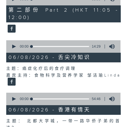
of
55
第二部份 Part 2 (HKT 11:05 -
minutes,
12:00)
9
seconds
0
seconds
00:00
14:29
of
14
06/08/2026 - 舌尖冷知识
minutes,
29
主题：癌症化疗后的食疗调理
seconds
嘉宾主持：食物科学及营养学家 邹洁瑜Linda
0
seconds
00:00
54:46
of
54
06/08/2026 - 香港有情天
minutes,
46
主题： 北都大学城，一带一路华侨子弟的首
seconds